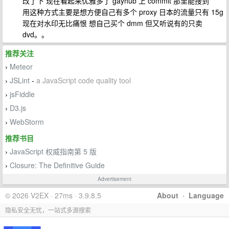
改了下 现在看起来优雅多了 gayhub 上 commit 那里能搜到
用这种方式主要是想方便自己有多个 proxy 日本的流量只有 15g
现在对水印无比痛恨 想自己买个 dmm 但又听说有的只卖
dvd。。
推荐关注
Meteor
›
JSLint
-
a JavaScript code quality tool
›
jsFiddle
›
D3.js
›
WebStorm
›
推荐书目
JavaScript 权威指南第 5 版
›
Closure: The Definitive Guide
›
Advertisement
© 2026 V2EX · 27ms · 3.9.8.5
About
·
Language
隐私安全无忧，一站式多源搜索