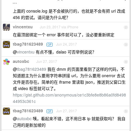
```
上面的 console.log 是不会被执行的，也就是不会有把 url 改成
456 的尝试。请问是为什么呢？
vincentxu
Jun 23, 2017 via iPhone
2
在最顶层绑定一个 error 事件就可以了，没必要重新绑定
tbag781623489
Jun 24, 2017
OP
3
@
vincentxu
有点不懂，dalao 可否举例说说？
autoxbc
Jun 27, 2017
4
@
tbag781623489
我在 dmm 的页面里看到了这样的代码，不
知道题主为什么要用字符串拼接 url，为什么要用 onerror 去试
文件是否存在。简单的在 iframe 里读取 json，推送到父窗口生
成 video 标签就可以了。
https://gist.github.com/anonymous/ce1c3bfe8e8b86a0fd8498
44953c361c
tbag781623489
Jun 27, 2017
OP
5
@
autoxbc
咦，看起来不错，这不用日本 ip 就能获取吗？ 我自
己用的是新加坡的