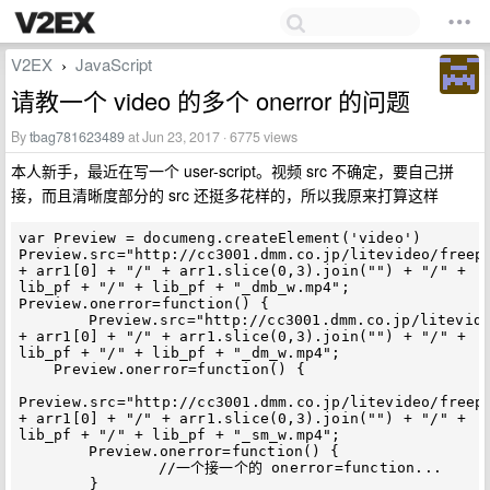
V2EX
JavaScript
›
请教一个 video 的多个 onerror 的问题
By
tbag781623489
at Jun 23, 2017 · 6775 views
本人新手，最近在写一个 user-script。视频 src 不确定，要自己拼
接，而且清晰度部分的 src 还挺多花样的，所以我原来打算这样
var Preview = documeng.createElement('video')

Preview.src="http://cc3001.dmm.co.jp/litevideo/freepv
+ arr1[0] + "/" + arr1.slice(0,3).join("") + "/" + 
lib_pf + "/" + lib_pf + "_dmb_w.mp4";

Preview.onerror=function() {

	Preview.src="http://cc3001.dmm.co.jp/litevideo/freepv/" 
+ arr1[0] + "/" + arr1.slice(0,3).join("") + "/" + 
lib_pf + "/" + lib_pf + "_dm_w.mp4";

    Preview.onerror=function() {

Preview.src="http://cc3001.dmm.co.jp/litevideo/freepv
+ arr1[0] + "/" + arr1.slice(0,3).join("") + "/" + 
lib_pf + "/" + lib_pf + "_sm_w.mp4";

    	Preview.onerror=function() {

        	//一个接一个的 onerror=function...

        }
