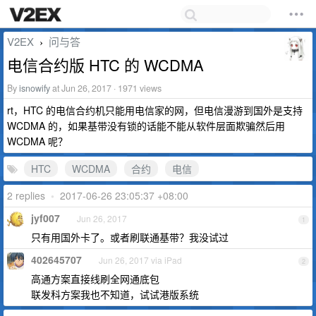
V2EX
问与答
›
电信合约版 HTC 的 WCDMA
By
isnowify
at Jun 26, 2017 · 1971 views
rt，HTC 的电信合约机只能用电信家的网，但电信漫游到国外是支持
WCDMA 的，如果基带没有锁的话能不能从软件层面欺骗然后用
WCDMA 呢？
HTC
WCDMA
合约
电信
2 replies
•
2017-06-26 23:05:37 +08:00
jyf007
Jun 26, 2017
1
只有用国外卡了。或者刷联通基带？我没试过
402645707
Jun 26, 2017 via iPad
2
高通方案直接线刷全网通底包
联发科方案我也不知道，试试港版系统