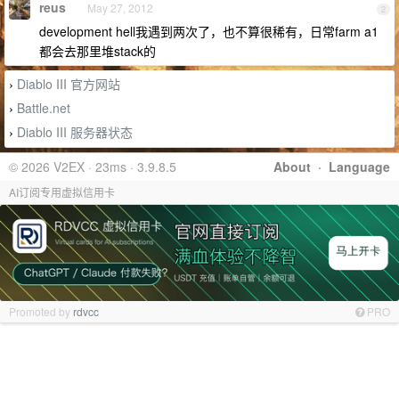
reus
May 27, 2012
2
development hell我遇到两次了，也不算很稀有，日常farm a1
都会去那里堆stack的
Diablo III 官方网站
›
Battle.net
›
Diablo III 服务器状态
›
© 2026 V2EX · 23ms · 3.9.8.5
About
·
Language
AI订阅专用虚拟信用卡
Promoted by
rdvcc
PRO