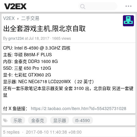
V2EX
二手交易
›
出全套游戏主机,限北京自取
By
gmx1234
at Jul 18, 2017 · 1665 views
CPU: Intel i5-4590 @ 3.3GHZ 四核
主板: 华硕 B85M-F PLUS
内存: 金泰克 DDR3 1600 8G
SSD: 三星 650 Pro 120G
显卡: 七彩虹 GTX960 2G
显示器: NEC NEC6718 LCD220WX （ 22 英寸）
还有一套乐歌笔记本显示器支架 全套 3100 出，北京自取 另送一套键
鼠
付 X 鱼链接：
https://2.taobao.com/item.htm?id=554325731028
乐歌
金泰克
显示器
i5-4590
5 replies
•
2017-08-10 11:40:38 +08:00