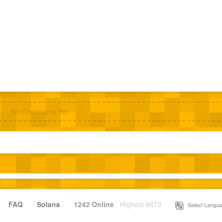
No Comments Yet
·
FAQ
·
Solana
·
1242 Online
Highest 6679
·
Select Langua