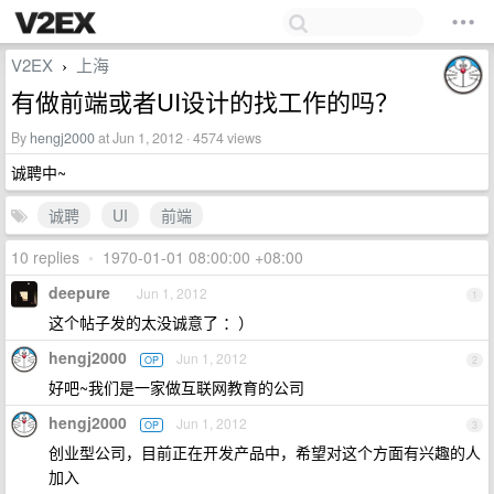
V2EX
上海
›
有做前端或者UI设计的找工作的吗？
By
hengj2000
at Jun 1, 2012 · 4574 views
诚聘中~
诚聘
UI
前端
10 replies
•
1970-01-01 08:00:00 +08:00
deepure
Jun 1, 2012
1
这个帖子发的太没诚意了 ：）
hengj2000
Jun 1, 2012
OP
2
好吧~我们是一家做互联网教育的公司
hengj2000
Jun 1, 2012
OP
3
创业型公司，目前正在开发产品中，希望对这个方面有兴趣的人
加入