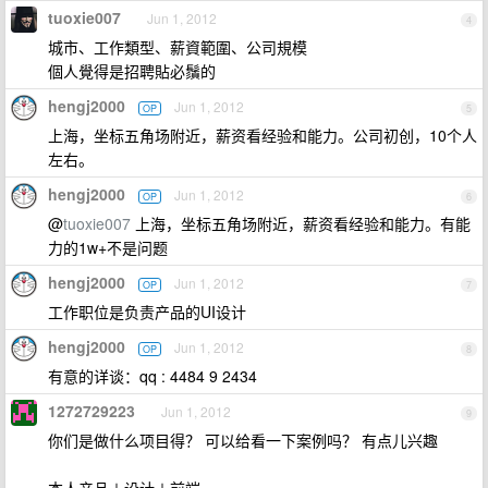
tuoxie007
Jun 1, 2012
4
城市、工作類型、薪資範圍、公司規模
個人覺得是招聘貼必鬚的
hengj2000
Jun 1, 2012
OP
5
上海，坐标五角场附近，薪资看经验和能力。公司初创，10个人
左右。
hengj2000
Jun 1, 2012
OP
6
@
tuoxie007
上海，坐标五角场附近，薪资看经验和能力。有能
力的1w+不是问题
hengj2000
Jun 1, 2012
OP
7
工作职位是负责产品的UI设计
hengj2000
Jun 1, 2012
OP
8
有意的详谈：qq : 4484 9 2434
1272729223
Jun 1, 2012
9
你们是做什么项目得？ 可以给看一下案例吗？ 有点儿兴趣