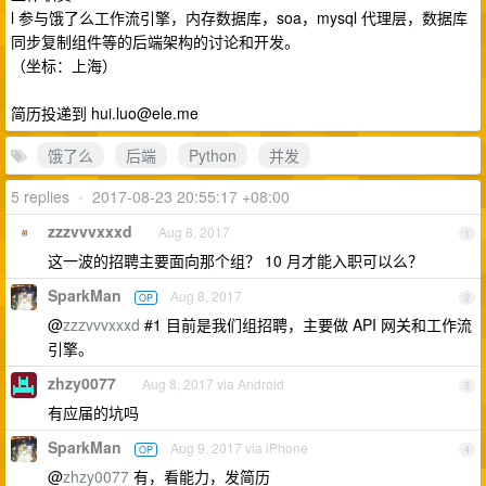
l 参与饿了么工作流引擎，内存数据库，soa，mysql 代理层，数据库
同步复制组件等的后端架构的讨论和开发。
（坐标：上海）
简历投递到
hui.luo@ele.me
饿了么
后端
Python
并发
5 replies
•
2017-08-23 20:55:17 +08:00
zzzvvvxxxd
Aug 8, 2017
1
这一波的招聘主要面向那个组？ 10 月才能入职可以么？
SparkMan
Aug 8, 2017
OP
2
@
zzzvvvxxxd
#1 目前是我们组招聘，主要做 API 网关和工作流
引擎。
zhzy0077
Aug 8, 2017 via Android
3
有应届的坑吗
SparkMan
Aug 9, 2017 via iPhone
OP
4
@
zhzy0077
有，看能力，发简历