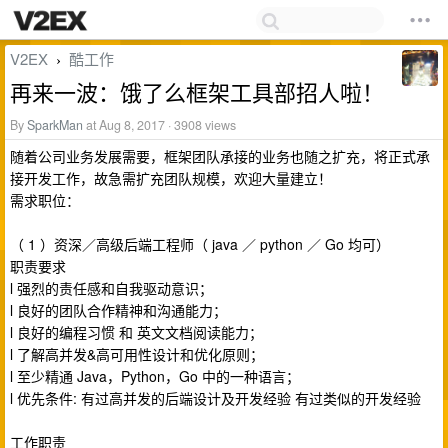
V2EX
酷工作
›
再来一波：饿了么框架工具部招人啦！
By
SparkMan
at Aug 8, 2017 · 3908 views
随着公司业务发展需要，框架团队承接的业务也随之扩充，将正式承
接开发工作，故急需扩充团队规模，欢迎大量建立！
需求职位：
（ 1 ）资深／高级后端工程师（ java ／ python ／ Go 均可）
职责要求
l 强烈的责任感和自我驱动意识；
l 良好的团队合作精神和沟通能力；
l 良好的编程习惯 和 英文文档阅读能力；
l 了解高并发&高可用性设计和优化原则；
l 至少精通 Java，Python，Go 中的一种语言；
l 优先条件: 有过高并发的后端设计及开发经验 有过类似的开发经验
工作职责