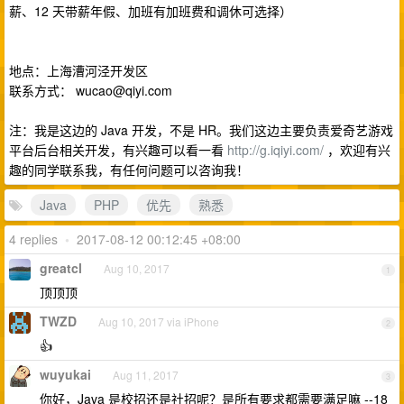
薪、12 天带薪年假、加班有加班费和调休可选择）
地点：上海漕河泾开发区
联系方式：
wucao@qiyi.com
注：我是这边的 Java 开发，不是 HR。我们这边主要负责爱奇艺游戏
平台后台相关开发，有兴趣可以看一看
http://g.iqiyi.com/
，欢迎有兴
趣的同学联系我，有任何问题可以咨询我！
Java
PHP
优先
熟悉
4 replies
•
2017-08-12 00:12:45 +08:00
greatcl
Aug 10, 2017
1
顶顶顶
TWZD
Aug 10, 2017 via iPhone
2
👍
wuyukai
Aug 11, 2017
3
你好，Java 是校招还是社招呢？是所有要求都需要满足嘛 --18