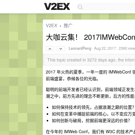
V2EX
推广
›
大咖云集！ 2017IMWeb
LeonardPeng
·
Aug 22, 2017
· 2360 vie
This topic created in 3272 days ago, the inf
2017 年火热的夏季，一年一度的 IMWebCo
前端盛宴，恭候各位的光临。
聪明的前端开发者已经认识到，前端领域正发生着
潮之中，前方先进的理念不断更新，后方的性能
如何保持技术的领先，占据浪潮之巅的位置
如何在变革中捕捉前端的核心，以不变应万
如何创新与破局，挖掘前端更深远的价值？
在今年的 IMWeb Conf，我们有 W3C 的技术