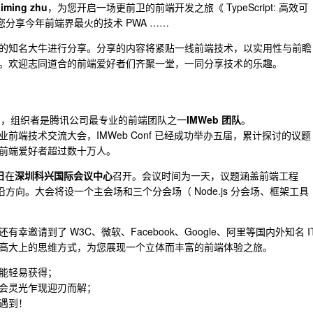
iming zhu
，为您开启一场更前卫的前端开发之旅《 TypeScript: 高效可
您分享今年前端界最火的技术 PWA ……
的知名大牛进行分享。分享的内容将紧贴一线前端技术，以实用性与前瞻
。欢迎志同道合的前端爱好者们齐聚一堂，一同分享技术的乐趣。
司
，组织者是腾讯公司最专业的前端团队之一
IMWeb 团队
。
端技术交流大会，IMWeb Conf 已经成功举办五届，累计探讨的议题
前端爱好者超过数十万人。
日
在
深圳科兴国际会议中心
召开。会议时间为一天，议题涵盖前端工程
前沿方向。大会将设一个主会场和三个分会场（ Node.js 分会场、框架工具
邀请到了 W3C、微软、Facebook、Google、阿里等国内外知名 I
高大上的思维方式，为您展现一个立体而丰富的前端体验之旅。
能轻易获得；
会灵光乍现迎刃而解；
遇到！