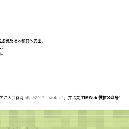
差旅费及场地和其他支出；
入；
有。
时关注大会官网
http://2017.imweb.io/
，并请关注
IMWeb 微信公众号
：
No Comments Yet