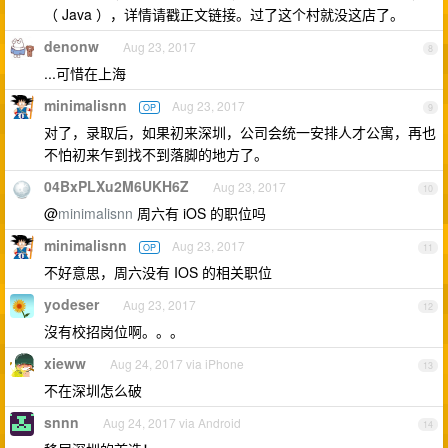
（ Java ），详情请戳正文链接。过了这个村就没这店了。
denonw
Aug 23, 2017
8
...可惜在上海
minimalisnn
Aug 23, 2017
OP
9
对了，录取后，如果初来深圳，公司会统一安排人才公寓，再也
不怕初来乍到找不到落脚的地方了。
04BxPLXu2M6UKH6Z
Aug 23, 2017
10
@
minimalisnn
周六有 iOS 的职位吗
minimalisnn
Aug 23, 2017
OP
11
不好意思，周六没有 IOS 的相关职位
yodeser
Aug 23, 2017
12
沒有校招岗位啊。。。
xieww
Aug 24, 2017 via iPhone
13
不在深圳怎么破
snnn
Aug 24, 2017 via Android
14