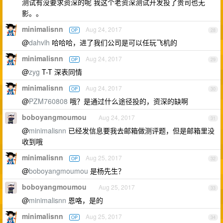
测试有没要求资深的呢 我这个老资深测试开发投了贵司也无
影。。
minimalisnn
Aug 24, 2017
OP
28
@
dahvlh
哈哈哈，进了我们公司是可以任玩飞机的
minimalisnn
Aug 24, 2017
OP
29
@
zyg
T-T 深表同情
minimalisnn
Aug 24, 2017
OP
30
@
PZM760808
哦？是通过什么途径投的，资深的缺啊
boboyangmoumou
Aug 24, 2017
31
@
minimalisnn
已经发信息要我去邮箱做测评题，但是邮箱里没
收到哦
minimalisnn
Aug 25, 2017
OP
32
@
boboyangmoumou
是杨先生？
boboyangmoumou
Aug 25, 2017
33
@
minimalisnn
恩咯，是的
minimalisnn
Aug 25, 2017
OP
34