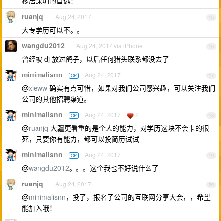
移居深圳的首选！
ruanjq
Aug 24, 2017
15
大专学历可以不。。
wangdu2012
Aug 24, 2017 via iPhone
16
曾经被 dj 放过鸽子，以后任何猎头联系都没去了
minimalisnn
Aug 24, 2017
OP
17
@
xieww
确实有点可惜，如果对我们公司感兴趣，可以关注我们
公司的其他招聘渠道。
minimalisnn
Aug 24, 2017
2
OP
18
@
ruanjq
大疆更看重的是个人的能力，对学历这块不会卡的很
死，只要你有能力，都可以投简历试试
minimalisnn
Aug 24, 2017
OP
19
@
wangdu2012
。。。这个我也不好说什么了
ruanjq
Aug 24, 2017
20
@
minimalisnn
，投了，报名了公司的互联网分享大会，，希望
能加入哦！