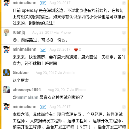
minimalisnn
Aug 23, 2017
OP
2
目前 openday 是在深圳这边，不过北京也有招前端的，在拉勾
上有相关的招聘信息，如果你有认识深圳的小伙伴也是可以推荐
过来的，谢谢你的关注！
ruanjq
Aug 23, 2017 via iPhone
3
😄，前端路过，可以投一份么，
minimalisnn
Aug 23, 2017
2
OP
4
来来来，快发简历，会在周六前通知，周六面试一天搞定，省时
省力，还不耽搁上班时间
Grubber
Aug 23, 2017 via Android
5
这个厉害
cheeseyu1994
Aug 23, 2017 via iPhone
6
@
minimalisnn
最喜欢这种面试利索的了
minimalisnn
Aug 23, 2017
OP
7
本周六哦，具体岗位有：项目管理专员 、产品经理、软件测试
工程师 、大数据研发工程师 、运维工程师 、运维开发工程师 、
前端开发工程师 、后台开发工程师（.NET ） 、后台开发工程师