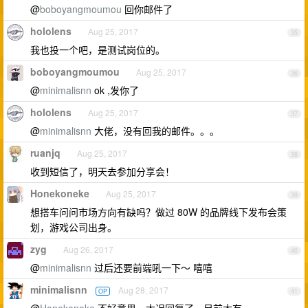
@
boboyangmoumou
回你邮件了
hololens
Aug 25, 2017
35
我也投一个吧，是测试岗位的。
boboyangmoumou
Aug 25, 2017
36
@
minimalisnn
ok ,发你了
hololens
Aug 25, 2017
37
@
minimalisnn
大佬，没有回我的邮件。。。
ruanjq
Aug 25, 2017
38
收到短信了，明天去参加分享会！
Honekoneke
Aug 25, 2017
39
想搭车问问市场方向有缺吗？做过 80W 的品牌线下发布会策
划，游戏公司出身。
zyg
Aug 26, 2017
40
@
minimalisnn
过后还要前端吼一下～ 嘻嘻
minimalisnn
Aug 28, 2017
OP
41