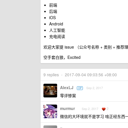
前端
后端
iOS
Android
人工智能
充电阅读
欢迎大家提 issue （公众号名称 + 类别 + 推
空手套白狼，Excited
9 replies
•
2017-09-04 09:03:56 +08:00
AlexLJ
Sep 2, 2017
OP
零评惨案
murmur
2
Sep 2, 2017
微信的大环境就不是学习 啥正经东西