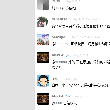
Perry
Sep 2, 2017
加 QR 码方便扫
flaneurse
Sep 2, 2017 via Android
我公众号主要看看小道消息他们那个圈
only0jac
Sep 2, 2017 via Android
@
flaneurse
互相吹捧一词用得生动形
AlexLJ
Sep 2, 2017
OP
@
murmur
好的 正在添加，添加的过程
哈哈哈
lzjun
Sep 4, 2017
自荐一个，python 之禅+后端+认真
AlexLJ
Sep 4, 2017
OP
@
lzjun
已经收录