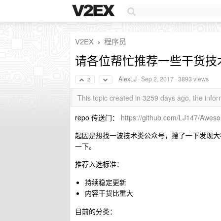
V2EX
程序员
›
请各位帮忙推荐一些干货技术公众号
AlexLJ
·
Sep 2, 2017
· 3893 views
2
This topic created in 3259 days ago, the inf
repo 传送门：
https://github.com/LJ147/Awe
起因是想找一波技术类公众号，搜了一下发现大都是
一下。
推荐入选标准：
持续稳定更新
内容干货比重大
目前的分类：