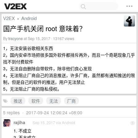
V2EX
Android
›
国产手机关闭 root 意味着？
By
tracyone
at Sep 15, 2017 · 13167 views
1，无法安装谷歌相关东西
2，国内安卓市场把很多国外软件都排斥再外，而且一个奇葩现象几乎
找不到付费软件
3，无法自由删除自带软件，除非他们良心发现
4，无法阻止厂商自己的消息推送，许多厂商，虽然都有通知推送的限
制，但是自己的软件的推送，用户无法禁止
5，无法阻止厂商的隐私侵权。
推送
软件
无法
厂商
5 replies
•
2017-09-24 12:06:24 +08:00
rajiha
Sep 15, 2017 via Android
1
1. 不成立
2. 不太成立