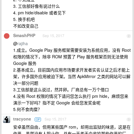
3. 工信部好像有说过什么
4. pm hide/disable 或者见下
5. 换手机吧
不如改变自己
SmashPHP
Sep 15, 2017
2
@
rajiha
1.成立。Google Play 服务框架需要安装为系统应用，没有 Root
权限的情况下，除非 ROM 预置了 Play 服务框架否则无法使用
Google 服务
2.基本成立。目前国内应用市场要求开发者实名认证之后才能上
架，许多国外应用被迫下架。当然 ApkMirror 之类的网站可以解
决一部分问题
3.工信部是这么说过，然并卵。厂商总有一万个借口
4.没有 Root 权限的情况下请问您怎么执行 pm hide，麻烦您来
演示一下好吗？指不定 Google 会给您发奖金呢
5.何不食肉糜？
tracyone
Sep 15, 2017
OP
3
安卓虽然自由，但用某些国产 rom，却用出监狱的味道，这是在
作恶，虽然没有人阻止你，总有一天老天会收拾那些作恶的厂