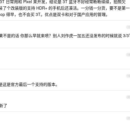
我 3T 日常用和 Pixel 来开发，结论是 3T 蓝牙不好经常断断续续，拍照欠
比，装了个改装版的支持 HDR+ 的手机后还凑活。一分钱一分货，要不是第一
ootloop 得早，也不会买 3T。优点是双卡和对于国产应用的管理。
1
？ 如果不是的话 你那么早就来喷？别人刘作虎一加五还没发布的时候就说 3/3
？
1
1
憾的是这是官方最后一个支持的版本。
2
新了
2