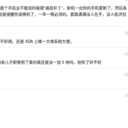
是个手机业不能说的秘密“癌症补丁”，新机一出你的手机更新了，然后各
其实就是提醒你该换机了，一年一换必须的。套路满满没人在乎，没人批评怼
3
好用。还是 XDA 上哪一大堆系统方便。
3
 上面亲儿子即使用了奥利奥还是没一加 5 快吗，别吹了好不好
3
3