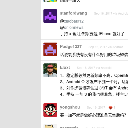
想想一加 X
stanfordwang
Sep 16, 2017 via Androi
@
xiaobai012
@
onionnews
手持 x 含泪点赞(要是 iPhone 就好了
Pudge1337
Sep 16, 2017 via Android
话说氧系统有没有什么好用的垃圾短信拦
Eloxt
Sep 16, 2017 via Android
1、稳定版必然更新频率不高，OpenB
2、Android O 才发布不到一个月，
3、刘作虎微博确认过 3/3T 会有 Andro
4、手持 一加 3 的我也很着急，楼主
yongshou
1
Sep 16, 2017
买一加不就是做好心理准备无售后吗？
seasstyle