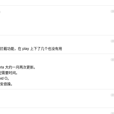
d
2
2
截功能，在 play 上下了几个也没有用
3
eta 大约一月两次更新。
适配需要时间。
id O。
少安毋躁。
3
3