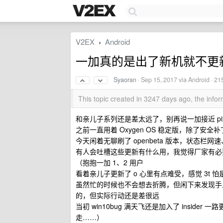
V2EX
Android
›
一加真的是出了新机就不更
Syaoran
·
Sep 15, 2017
via Android · 21
This topic created in 3247 days ago, the inf
和亲儿子系列还是差太远了，别再说一加接近 pix
之前一直用着 Oxygen OS 稳定版，除了安全
今天闲着无聊刷了 openbeta 版本，状态栏网
有人会吐槽这些更新有什么用，我觉得厂家有必
（抱抱一加 1、2 用户
看着亲儿子更新了 o 心里有点难受，感觉 3t
虽然忙的时候也不会想去折腾，但闲下来发现手里的
的，但实际行动还是差很远
当初 win10bug 满天飞还是加入了 insi
走……）