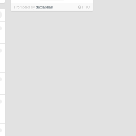
Promoted by
daxiaolian
PRO
1
2
3
4
5