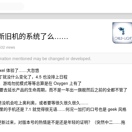
新旧机的系统了么……
532 views
ormation mentioned may be changed or developed.
el 体验了……大忽悠
补丁就没什么变化了，4.5 也没排上日程
速、游戏勿扰模式等等总算是在 Oxygen 上有了
要去延长产品的生命周期，而不是一年出一旗舰然后之前的全都不管了
 怕是没机会吃上奥利奥，或者要等很久很久很久……
手机还是 7.1 就觉得很无语……何况一加打的口号也是 geek 风格
der 一路更新过来，对版本号的热情是不是还是年轻的证明？（突然中二……拖