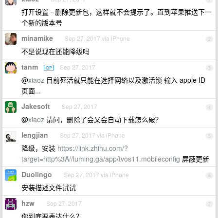
打开设置 - 删除更新包，这样就不会提示了。直到苹果推送下一
个新的版本号
minamike
Sep 27, 2017 via iPhone
2
不是说现在还能降级吗
tanm
Sep 27, 2017
OP
3
@
xiaoz
目前死活就只能在选择网络以及激活锁 输入 apple ID
页面...
Jakesoft
Sep 27, 2017
4
@
xiaoz
请问，删除了会又会自动下载怎么破？
lengjian
Sep 27, 2017 via iPhone
5
降级，安装
https://link.zhihu.com/?
target=http%3A//luming.ga/app/tvos11.mobileconfig
屏蔽更新
Duolingo
Sep 27, 2017 via iPhone
6
安装描述文件试试
hzw
Sep 27, 2017
7
你到底要表达什么？