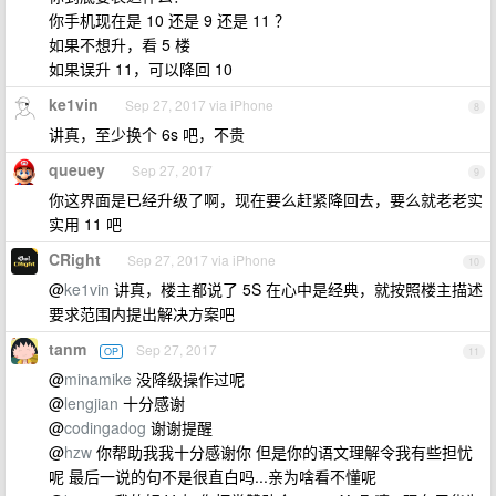
你手机现在是 10 还是 9 还是 11 ？
如果不想升，看 5 楼
如果误升 11，可以降回 10
ke1vin
Sep 27, 2017 via iPhone
8
讲真，至少换个 6s 吧，不贵
queuey
Sep 27, 2017
9
你这界面是已经升级了啊，现在要么赶紧降回去，要么就老老实
实用 11 吧
CRight
Sep 27, 2017 via iPhone
10
@
ke1vin
讲真，楼主都说了 5S 在心中是经典，就按照楼主描述
要求范围内提出解决方案吧
tanm
Sep 27, 2017
OP
11
@
minamike
没降级操作过呢
@
lengjian
十分感谢
@
codingadog
谢谢提醒
@
hzw
你帮助我我十分感谢你 但是你的语文理解令我有些担忧
呢 最后一说的句不是很直白吗...亲为啥看不懂呢