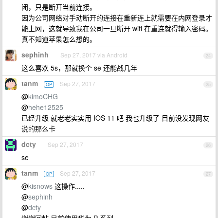
闭，只是断开当前连接。
因为公司网络对手动断开的连接在重新连上就需要在内网登录才
能上网，这就导致我在公司一旦断开 wifi 在重连就得输入密码。
真不知道苹果怎么想的。
sephinh
Sep 27, 2017 via Android
24
这么喜欢 5s，那就换个 se 还能战几年
tanm
Sep 27, 2017
OP
25
@
kimoCHG
@
hehe12525
已经升级 就老老实实用 IOS 11 吧 我也升级了 目前没发现网友
说的那么卡
dcty
Sep 27, 2017
26
se
tanm
Sep 27, 2017
OP
27
@
kisnows
这操作.....
@
sephinh
@
dcty