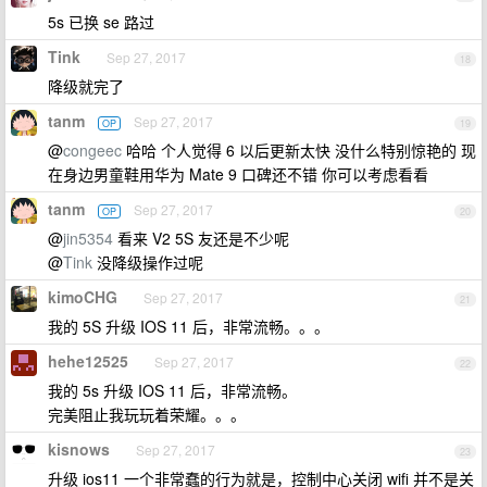
5s 已换 se 路过
Tink
Sep 27, 2017
18
降级就完了
tanm
Sep 27, 2017
OP
19
@
congeec
哈哈 个人觉得 6 以后更新太快 没什么特别惊艳的 现
在身边男童鞋用华为 Mate 9 口碑还不错 你可以考虑看看
tanm
Sep 27, 2017
OP
20
@
jin5354
看来 V2 5S 友还是不少呢
@
Tink
没降级操作过呢
kimoCHG
Sep 27, 2017
21
我的 5S 升级 IOS 11 后，非常流畅。。。
hehe12525
Sep 27, 2017
22
我的 5s 升级 IOS 11 后，非常流畅。
完美阻止我玩玩着荣耀。。。
kisnows
Sep 27, 2017
23
升级 ios11 一个非常蠢的行为就是，控制中心关闭 wifi 并不是关