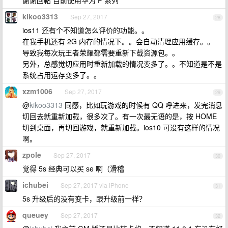
谢谢回帖 目前使用华为 P 系列
kikoo3313
Sep 27, 2017
28
ios11 还有个不知道怎么评价的功能。。
在我手机还有 2G 内存的情况下。。会自动清理应用缓存。。
导致我每次玩王者荣耀都需要重新下载资源包。。
另外，总感觉切应用时重新加载的情况变多了。。不知道是不是
系统占用运存变多了。。
xzm1006
Sep 27, 2017
29
@
kikoo3313
同感，比如玩游戏的时候有 QQ 呼进来，发完消息
切回去就重新加载，很多次了。有一次最无语的是，按 HOME
切到桌面，再切回游戏，就重新加载。ios10 可没有这样的情况
啊。
zpole
Sep 27, 2017
30
觉得 5s 经典可以买 se 啊（滑稽
ichubei
Sep 27, 2017 via iPhone
31
5s 升级后的没有变卡，跟升级前一样？
queuey
Sep 27, 2017
32