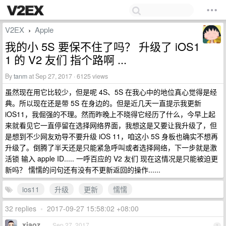
V2EX
Apple
›
我的小 5S 要保不住了吗？ 升级了 iOS1
1 的 V2 友们 指个路啊 ...
By
tanm
at Sep 27, 2017 · 6125 views
虽然现在用它比较少，但是呢 4S、5S 在我心中的地位真心觉得是经
典。所以现在还是带 5S 在身边的。但是近几天一直提示我更新
iOS11，我倔强的不理。然而昨晚上不晓得它经历了什么，今早上起
来就看见它一直停留在选择网络界面，我想这是又要让我升级了，但
是想到不少网友劝导不要升级 iOS 11，咱这小 5S 身板也确实不想再
升级了。倒腾了半天还是只能紧急呼叫或者选择网络，下一步就是激
活锁 输入 apple ID..... 一呼百应的 V2 友们 现在这情况是只能被迫更
新吗？ 懦懦的问句还有没有不更新返回的操作......
ios11
升级
更新
懦懦
32 replies
•
2017-09-27 15:58:02 +08:00
xiaoz
Sep 27, 2017
1