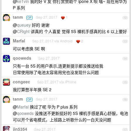
@
ke1vin
我的好 V 友 你打赏赞助个 ipone X 呗 嘻~ 现在用华为
P 系列
tanm
Sep 27, 2017
1
OP
12
@
queuey
好的 谢谢
@
CRight
讲真的 个人喜爱 觉得 5S 裸机手感真的比 6 以上要好
Marfal
Sep 27, 2017 via Android
2
13
可以考虑换 SE 啊
qooweds
Sep 27, 2017
14
只有一台 5S 的用户表示,连更新提示都没推送给我
日常使用除了电池太容易用完也没发现什么问题
congeec
Sep 27, 2017 via iPhone
15
我打算憋半年换 SE 2
tanm
Sep 27, 2017
OP
16
@
Marfal
换过了呢 华为 P plus 系列
@
qooweds
没推送不更新挺好的 5S 裸机手感是真心舒服，电池
可以开个省电模式，上班路上听歌什么的一白天没问题
jin5354
Sep 27, 2017
17