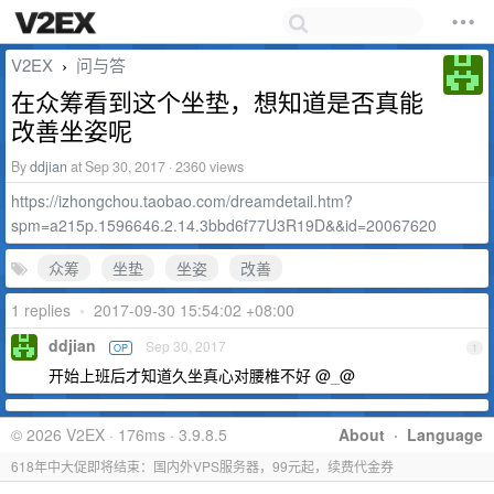
V2EX
问与答
›
在众筹看到这个坐垫，想知道是否真能
改善坐姿呢
By
ddjian
at Sep 30, 2017 · 2360 views
https://izhongchou.taobao.com/dreamdetail.htm?
spm=a215p.1596646.2.14.3bbd6f77U3R19D&&id=20067620
众筹
坐垫
坐姿
改善
1 replies
•
2017-09-30 15:54:02 +08:00
ddjian
Sep 30, 2017
OP
1
开始上班后才知道久坐真心对腰椎不好 @
_
@
© 2026 V2EX · 176ms · 3.9.8.5
About
·
Language
618年中大促即将结束：国内外VPS服务器，99元起，续费代金券