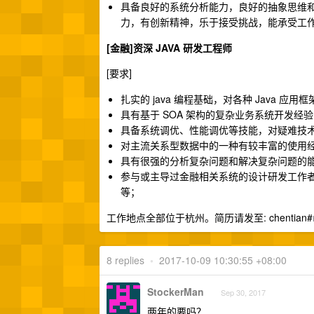
具备良好的系统分析能力，良好的抽象思维和
力，有创新精神，乐于接受挑战，能承受工作
[金融]资深 JAVA 研发工程师
[要求]
扎实的 java 编程基础，对各种 Java 应用框架
具有基于 SOA 架构的复杂业务系统开发经
具备系统调优、性能调优等技能，对疑难技
对主流关系型数据中的一种有较丰富的使用
具有很强的分析复杂问题和解决复杂问题的
参与或主导过金融相关系统的设计研发工作者优先
等；
工作地点全部位于杭州。简历请发至: chentian#
8 replies
•
2017-10-09 10:30:55 +08:00
StockerMan
Sep 30, 2017
两年的要吗？