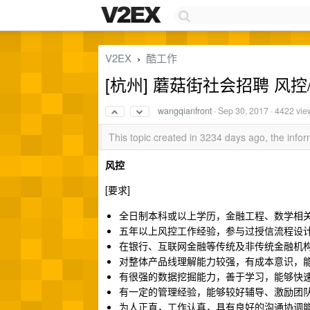
V2EX
酷工作
›
[杭州] 蘑菇街社会招聘 风控/ J
wangqianfront
·
Sep 30, 2017
· 4422 vie
This topic created in 3234 days ago, the inf
风控
[要求]
全日制本科或以上学历，金融工程、数学相
五年以上风控工作经验，参与过授信流程设
在银行、互联网金融等传统及非传统金融机
对整体产品线理解能力较强，有成本意识，
有很强的数据挖掘能力，善于学习，能够快
有一定的管理经验，能够较好辅导、激励团
为人正直，工作认真，具有良好的沟通协调