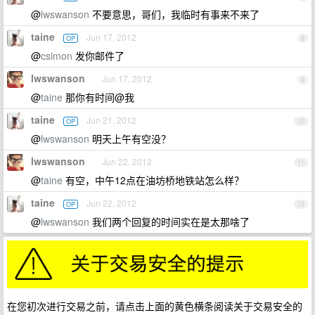
@
lwswanson
不要意思，哥们，我临时有事来不来了
taine
Jun 17, 2012
OP
8
@
csimon
发你邮件了
lwswanson
Jun 17, 2012
9
@
taine
那你有时间@我
taine
Jun 21, 2012
OP
10
@
lwswanson
明天上午有空没？
lwswanson
Jun 22, 2012
11
@
taine
有空，中午12点在油坊桥地铁站怎么样？
taine
Jun 22, 2012
OP
12
@
lwswanson
我们两个回复的时间实在是太那啥了
在您初次进行交易之前，请点击上面的黄色横条阅读关于交易安全的