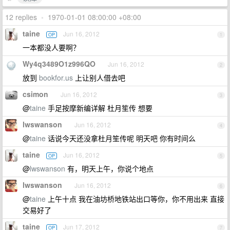
12 replies
•
1970-01-01 08:00:00 +08:00
taine
Jun 16, 2012
OP
1
一本都没人要啊？
Wy4q3489O1z996QO
Jun 16, 2012
2
放到
bookfor.us
上让别人借去吧
csimon
Jun 16, 2012
3
@
taine
手足按摩新编详解 杜月笙传 想要
lwswanson
Jun 16, 2012
4
@
taine
话说今天还没拿杜月笙传呢 明天吧 你有时间么
taine
Jun 16, 2012
OP
5
@
lwswanson
有，明天上午，你说个地点
lwswanson
Jun 16, 2012
6
@
taine
上午十点 我在油坊桥地铁站出口等你，你不用出来 直接
交易好了
taine
Jun 17, 2012
OP
7