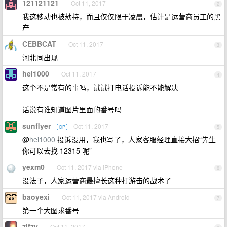
121121121
Oct 11, 2017
2
我这移动也被劫持，而且仅仅限于凌晨，估计是运营商员工的黑
产
CEBBCAT
Oct 11, 2017
3
河北同出现
hei1000
Oct 11, 2017
4
这个不是常有的事吗，试试打电话投诉能不能解决
话说有谁知道图片里面的番号吗
sunflyer
Oct 11, 2017
OP
5
@
hei1000
投诉没用，我也写了，人家客服经理直接大招“先生
你可以去找 12315 呢”
yexm0
Oct 11, 2017 via iPhone
6
没法子，人家运营商最擅长这种打游击的战术了
baoyexi
Oct 11, 2017 via Android
7
第一个大图求番号
zlfzy
Oct 11, 2017