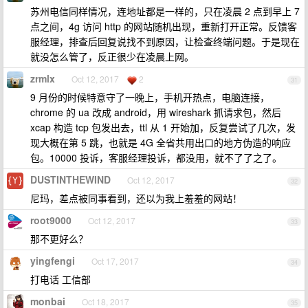
苏州电信同样情况，连地址都是一样的，只在凌晨 2 点到早上 7
点之间，4g 访问 http 的网站随机出现，重新打开正常。反馈客
服经理，排查后回复说找不到原因，让检查终端问题。于是现在
就没怎么管了，反正很少在凌晨上网。
zrmlx
Oct 12, 2017
2
31
9 月份的时候特意守了一晚上，手机开热点，电脑连接，
chrome 的 ua 改成 android，用 wireshark 抓请求包，然后
xcap 构造 tcp 包发出去，ttl 从 1 开始加，反复尝试了几次，发
现大概在第 5 跳，也就是 4G 全省共用出口的地方伪造的响应
包。10000 投诉，客服经理投诉，都没用，就不了了之了。
DUSTINTHEWIND
Oct 12, 2017
32
尼玛，差点被同事看到，还以为我上羞羞的网站！
root9000
Oct 12, 2017
33
那不更好么？
yingfengi
Oct 17, 2017
34
打电话 工信部
monbai
Oct 18, 2017
35