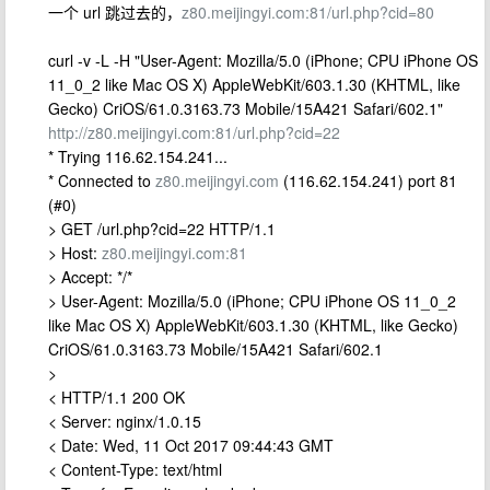
一个 url 跳过去的，
z80.meijingyi.com:81/url.php?cid=80
curl -v -L -H "User-Agent: Mozilla/5.0 (iPhone; CPU iPhone OS
11_0_2 like Mac OS X) AppleWebKit/603.1.30 (KHTML, like
Gecko) CriOS/61.0.3163.73 Mobile/15A421 Safari/602.1"
http://z80.meijingyi.com:81/url.php?cid=22
* Trying 116.62.154.241...
* Connected to
z80.meijingyi.com
(116.62.154.241) port 81
(#0)
> GET /url.php?cid=22 HTTP/1.1
> Host:
z80.meijingyi.com:81
> Accept: */*
> User-Agent: Mozilla/5.0 (iPhone; CPU iPhone OS 11_0_2
like Mac OS X) AppleWebKit/603.1.30 (KHTML, like Gecko)
CriOS/61.0.3163.73 Mobile/15A421 Safari/602.1
>
< HTTP/1.1 200 OK
< Server: nginx/1.0.15
< Date: Wed, 11 Oct 2017 09:44:43 GMT
< Content-Type: text/html