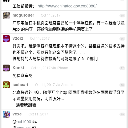
工信部投诉：
http://www.chinatcc.gov.cn:8080/
mogutouer
Oct 11, 2017
15
广东电信在手机页面经常自己加一个漂浮红包，有一次我看联通
App 的内容，还给我加到联通的手机网页上了
v2orz
Oct 11, 2017
16
其实吧，我猜测客户经理根本不懂这个的，甚至普通的技术支持
也不懂这个，所以只能这么回复你了。。。
搞劫持的人与接待你投诉的可能是隔了 N 个部门
Konki
Oct 11, 2017 via iPhone
17
免费班车啊
iceheart
Oct 11, 2017 via Android
18
北京联通的 4G，随便开个 http 网页能直接给你在页面悬浮窗显
示流量使用情况，明着强奸...
...逼着我翻墙
vexe
Oct 11, 2017
19
@
hei1000
#4
@
baoyexi
#7