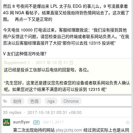
然后 8 号夜间不是爆出来 LPL 太子队 EDG 的事儿么，9 号凌晨拿着
4G 网 NGA 看帖子，结果直接又给我劫持到色情网站去了。这次截了
图。
再点一下又是正常的
今天电信 10000 打电话过来，客服经理跟我说：“我们没有接到其他
用户反馈这个问题，请您检查自己的终端或者联系网站负责人。”在我
否决以后客服经理直接开了大招“那你可以去找 12315 投诉呢”
V 友们这种情况咋处理？
Supplement 1 · 2017 年 10 月 11 日
这已经是投诉工信部以后电信的回复啦，各位。
“先生您好，这里还是建议您先检查您的设备或者联系网站负责人确认
呢。如果您对这个结果不满意的话可以投诉到 12315 呢”
劫持
色情
nga
Chrome
35 replies
•
2017-10-18 21:05:31 +08:00
sunflyer
Oct 11, 2017
OP
1
第二次出现劫持的网站
play.jzztq.com
经过测试实际上也是从同