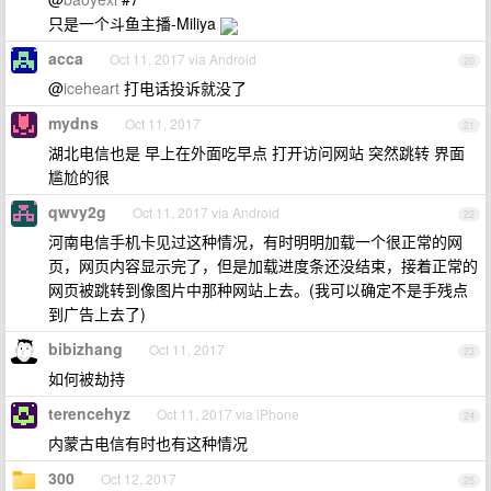
只是一个斗鱼主播-Miliya
acca
Oct 11, 2017 via Android
20
@
iceheart
打电话投诉就没了
mydns
Oct 11, 2017
21
湖北电信也是 早上在外面吃早点 打开访问网站 突然跳转 界面
尴尬的很
qwvy2g
Oct 11, 2017 via Android
22
河南电信手机卡见过这种情况，有时明明加载一个很正常的网
页，网页内容显示完了，但是加载进度条还没结束，接着正常的
网页被跳转到像图片中那种网站上去。(我可以确定不是手残点
到广告上去了)
bibizhang
Oct 11, 2017
23
如何被劫持
terencehyz
Oct 11, 2017 via iPhone
24
内蒙古电信有时也有这种情况
300
Oct 12, 2017
25