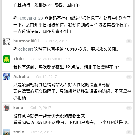
而且劫持一般都是 cn 域名、国内 ip
@
jiangyang123
查询码不存在或该举报信息正在处理中! 刚查了
一下。之前知乎日报被劫持，我劫持到的 4 个域名实名举报了，
一点反馈没有，现在都查不到了
huntcool001
Oct 12, 2017
26
@
iceheart
这种可以直接给 10010 投诉，要求永久关闭。
xfnic
Oct 12, 2017 via iPhone
27
我也有遇到，每次都是夜里 12 点后。湖北电信漫游在 gz
Astralis
Oct 12, 2017
28
只是凌晨劫持到色情网站吗？好人性化的设置 #滑稽
现在运营商都变聪明了，只随机劫持移动设备的访问，不容易被
抓把柄
karia
Oct 12, 2017
29
没有竞争就养一帮无忧无虑的废物出来
看看隔壁 AT&A 敢干这种事，下周用户跑完，下个月州法院见。
zrmlx
Oct 12, 2017
30