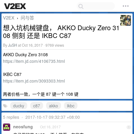
V2EX
问与答
›
想入坑机械键盘， AKKO Ducky Zero 31
08 侧刻 还是 IKBC C87
By
JuSH
at Oct 16, 2017 · 9769 views
AKKO Ducky Zero 3108
https://item.jd.com/4106735.html
IKBC C87
https://item.jd.com/3093303.html
两者价格一致，一个是 87 键一个 108 键
ducky
c87
akko
ikbc
5 replies
•
2017-10-17 09:32:37 +08:00
neosfung
Oct 16, 2017
1