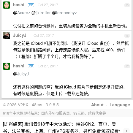
hashi
Oct 27, 2017
OP
15
@
Axurez
@
jjxtrotter
@
terencehyz
试试把之前的备份删掉，重装系统设置为全新的手机重新备份。
JuicyJ
Oct 27, 2017
16
我之前是 iCloud 相册不能同步（我没开 iCloud 备份），然后抓
包就是他们线路问题，上传速度惨绝人寰。后来找 400，他们
（工程部）折腾了半个月，才给我折腾好了。
hashi
Oct 27, 2017
OP
17
@
JuicyJ
还有这样的问题的啊？我的 iCloud 照片同步倒是还挺好使的，
有时候速度慢点，但是上传下载都还能使。
© 2026 V2EX · 48ms · 3.9.8.5
About
·
Language
618年中大促即将结束：国内外VPS服务器，99元起，续费代金券
[即将结束] 腾讯云618年中大促活动：硅谷CN2、首尔、曼
›
谷、法兰克福、上海、广州VPS服务器，另可免费领取续费/