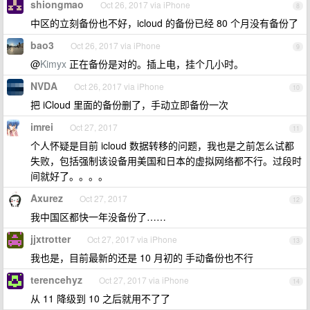
shiongmao
Oct 26, 2017 via iPhone
8
中区的立刻备份也不好，icloud 的备份已经 80 个月没有备份了
bao3
Oct 26, 2017 via iPhone
9
@
Kimyx
正在备份是对的。插上电，挂个几小时。
NVDA
Oct 26, 2017 via iPhone
10
把 iCloud 里面的备份删了，手动立即备份一次
imrei
Oct 27, 2017
11
个人怀疑是目前 icloud 数据转移的问题，我也是之前怎么试都
失败，包括强制该设备用美国和日本的虚拟网络都不行。过段时
间就好了。。。。
Axurez
Oct 27, 2017
12
我中国区都快一年没备份了……
jjxtrotter
Oct 27, 2017 via iPhone
13
我也是，目前最新的还是 10 月初的 手动备份也不行
terencehyz
Oct 27, 2017 via iPhone
14
从 11 降级到 10 之后就用不了了