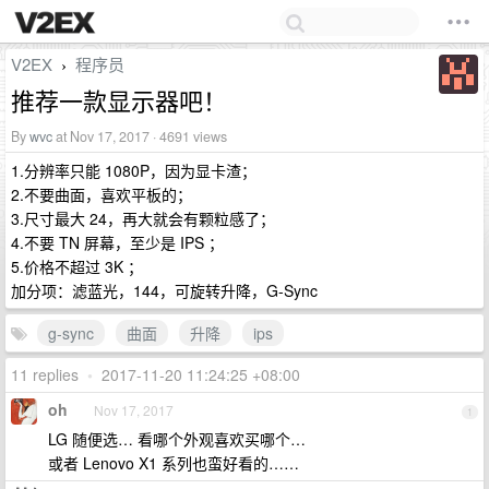
V2EX
程序员
›
推荐一款显示器吧！
By
wvc
at Nov 17, 2017 · 4691 views
1.分辨率只能 1080P，因为显卡渣；
2.不要曲面，喜欢平板的；
3.尺寸最大 24，再大就会有颗粒感了；
4.不要 TN 屏幕，至少是 IPS ；
5.价格不超过 3K ；
加分项：滤蓝光，144，可旋转升降，G-Sync
g-sync
曲面
升降
ips
11 replies
•
2017-11-20 11:24:25 +08:00
oh
Nov 17, 2017
1
LG 随便选… 看哪个外观喜欢买哪个…
或者 Lenovo X1 系列也蛮好看的……