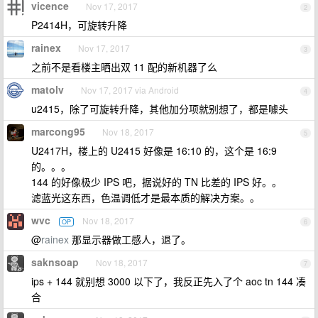
vicence
Nov 17, 2017
2
P2414H，可旋转升降
rainex
Nov 17, 2017
3
之前不是看楼主晒出双 11 配的新机器了么
matolv
Nov 17, 2017 via Android
4
u2415，除了可旋转升降，其他加分项就别想了，都是噱头
marcong95
Nov 18, 2017
5
U2417H，楼上的 U2415 好像是 16:10 的，这个是 16:9
的。。。
144 的好像极少 IPS 吧，据说好的 TN 比差的 IPS 好。。
滤蓝光这东西，色温调低才是最本质的解决方案。。
wvc
Nov 18, 2017
OP
6
@
rainex
那显示器做工感人，退了。
saknsoap
Nov 18, 2017
7
ips + 144 就别想 3000 以下了，我反正先入了个 aoc tn 144 凑
合