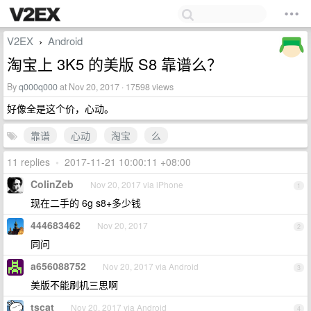
V2EX
Android
›
淘宝上 3K5 的美版 S8 靠谱么？
By
q000q000
at Nov 20, 2017 · 17598 views
好像全是这个价，心动。
靠谱
心动
淘宝
么
11 replies
•
2017-11-21 10:00:11 +08:00
ColinZeb
Nov 20, 2017 via iPhone
1
现在二手的 6g s8+多少钱
444683462
Nov 20, 2017
2
同问
a656088752
Nov 20, 2017 via Android
3
美版不能刷机三思啊
tscat
Nov 20, 2017 via Android
4