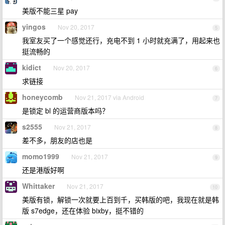
美版不能三星 pay
yingos
Nov 20, 2017
5
我室友买了一个感觉还行，充电不到 1 小时就充满了，用起来也
挺流畅的
kidict
Nov 20, 2017
6
求链接
honeycomb
Nov 21, 2017 via Android
7
是锁定 bl 的运营商版本吗？
s2555
Nov 21, 2017
8
差不多，朋友的店也是
momo1999
Nov 21, 2017
9
还是港版好啊
Whittaker
Nov 21, 2017
10
美版有锁，解锁一次就要上百到千，买韩版的吧，我现在就是韩
版 s7edge，还在体验 bixby，挺不错的