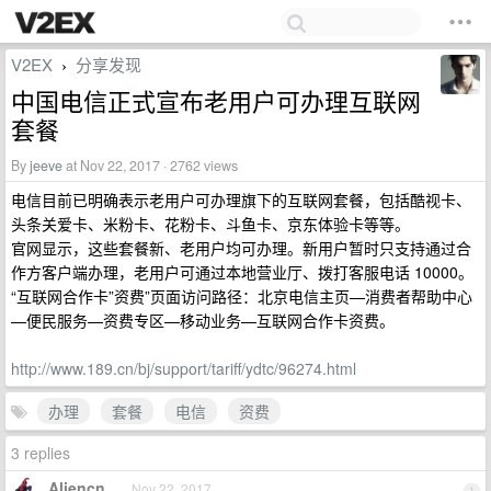
V2EX
分享发现
›
中国电信正式宣布老用户可办理互联网
套餐
By
jeeve
at Nov 22, 2017 · 2762 views
电信目前已明确表示老用户可办理旗下的互联网套餐，包括酷视卡、
头条关爱卡、米粉卡、花粉卡、斗鱼卡、京东体验卡等等。
官网显示，这些套餐新、老用户均可办理。新用户暂时只支持通过合
作方客户端办理，老用户可通过本地营业厅、拨打客服电话 10000。
“互联网合作卡”资费”页面访问路径：北京电信主页—消费者帮助中心
—便民服务—资费专区—移动业务—互联网合作卡资费。
http://www.189.cn/bj/support/tariff/ydtc/96274.html
办理
套餐
电信
资费
3 replies
Aliencn
Nov 22, 2017
1