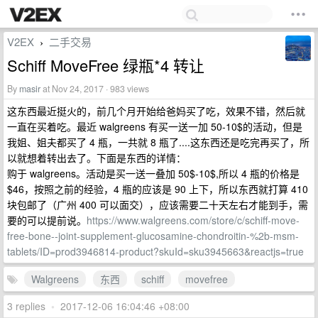
V2EX
二手交易
›
Schiff MoveFree 绿瓶*4 转让
By
masir
at Nov 24, 2017 · 983 views
这东西最近挺火的，前几个月开始给爸妈买了吃，效果不错，然后就
一直在买着吃。最近 walgreens 有买一送一加 50-10$的活动，但是
我姐、姐夫都买了 4 瓶，一共就 8 瓶了....这东西还是吃完再买了，所
以就想着转出去了。下面是东西的详情：
购于 walgreens。活动是买一送一叠加 50$-10$,所以 4 瓶的价格是
$46，按照之前的经验，4 瓶的应该是 90 上下，所以东西就打算 410
块包邮了（广州 400 可以面交），应该需要二十天左右才能到手，需
要的可以提前说。
https://www.walgreens.com/store/c/schiff-move-
free-bone--joint-supplement-glucosamine-chondroitin-%2b-msm-
tablets/ID=prod3946814-product?skuId=sku3945663&reactjs=true
Walgreens
东西
schiff
movefree
3 replies
•
2017-12-06 16:04:46 +08:00