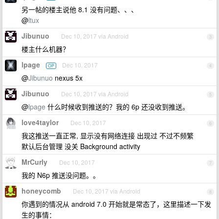
另一帖的楼主说他 8.1 没有问题、、、
@
ltux
Jibunuo
Dec 10, 2017 via Android
3
楼主什么机器？
lpage
Dec 10, 2017
OP
4
@
Jibunuo
nexus 5x
Jibunuo
Dec 10, 2017 via Android
5
@
lpage
什么时候收到推送的？我的 6p 还没收到推送。
love4taylor
Dec 10, 2017
6
我这推送一直正常, 显示没有网络连接 出现过 不过不频繁
默认后台管理 没关 Background activity
MrCurly
Dec 10, 2017
7
我的 N6p 推送没问题。。
honeycomb
Dec 10, 2017 via Android
8
你遇到的情况从 android 7.0 开始就是常态了，这里描述一下发
生的事情：