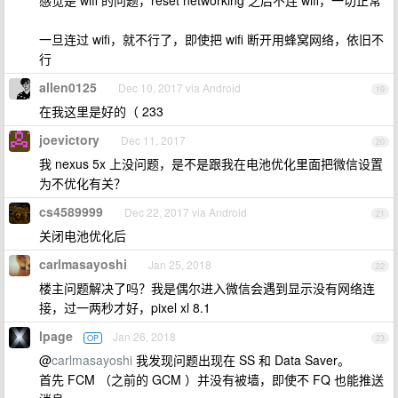
感觉是 wifi 的问题，reset networking 之后不连 wifi，一切正常
一旦连过 wifi，就不行了，即使把 wifi 断开用蜂窝网络，依旧不
行
allen0125
Dec 10, 2017 via Android
19
在我这里是好的（ 233
joevictory
Dec 11, 2017
20
我 nexus 5x 上没问题，是不是跟我在电池优化里面把微信设置
为不优化有关？
cs4589999
Dec 22, 2017 via Android
21
关闭电池优化后
carlmasayoshi
Jan 25, 2018
22
楼主问题解决了吗？我是偶尔进入微信会遇到显示没有网络连
接，过一两秒才好，pixel xl 8.1
lpage
Jan 26, 2018
OP
23
@
carlmasayoshi
我发现问题出现在 SS 和 Data Saver。
首先 FCM （之前的 GCM ）并没有被墙，即使不 FQ 也能推送