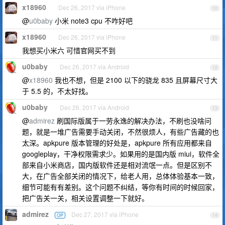
x18960
Dec 26, 2017 via iPhone
10
@
u0baby
小米 note3 cpu 不咋好吧
x18960
Dec 26, 2017 via iPhone
11
我想买小米六 可惜官网买不到
u0baby
Dec 26, 2017 via Android
12
@
x18960
我也不想，但是 2100 以下的骁龙 835 且屏幕尺寸大
于 5.5 的，不太好找。
u0baby
Dec 26, 2017 via Android
13
@
admirez
刷国际版属于一劳永逸的解决办法，不刷也没啥问
题，就是一堆广告需要手动关闭，不然很烦人，有些广告藏的也
太深。apkpure 版本管理的好处是，apkpure 所有应用都来自
googleplay，干净权限需求少。如果用的是国内版 miui，软件全
部来自小米商店，国内版软件还是相对流氓一点。但是区别不
大，在广告全部关闭的情况下，给老人用，总体体验基本一致，
细节可能有有差别。这个问题不纠结，等你有时间的时候回家，
把广告关一关，相关设置调整一下就好。
admirez
Dec 27, 2017 via iPhone
OP
14