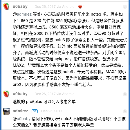
u0baby
Dec 26, 2017 via Android
1
7
@
admirez
等着小米活动的时候买标配小米 note3 吧，理由如
下：660 是 820 的性能 625 的功耗(夸张)，但是野蛮性能腼腆
功耗还是算得上的。3500 毫安电池加持快充，电量相对有保
证。相机在 2000 以下档位估计没什么对手，DXO90 分超过了
很多过气旗舰机，魅族 note6 除了像素面积大一些，其他毫无优
势，模组和算法都不行。红外 nfc 面部解锁前置美颜该有的都配
齐了。商城搞活动的时候便宜不说还送一堆东西。到手刷个国际
版系统，版本管理交给 apkpure，没广告还稳定。备选小米
MAX2，毕竟那么大个头不是每个人都能接受的，优点是续航，
缺点是性能。次备选是魅族 note6，千元的水桶机，MAX2 的小
屏版本。不推荐过于便宜的，因为有拍摄性能要求，不推荐坚果
pro2，因为驴脸和手感真不友好不适合老人。
u0baby
Dec 26, 2017 via Android
8
魅族的 pro6plus 可以列入考虑名单
admirez
Dec 26, 2017
OP
9
@
u0baby
请问下如果小米 note3 不刷国际版可以用吗？不会被
全家桶么？我是想直接京东买了寄到老人手里