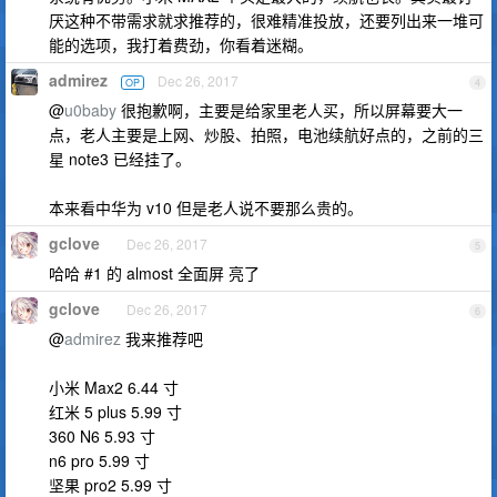
厌这种不带需求就求推荐的，很难精准投放，还要列出来一堆可
能的选项，我打着费劲，你看着迷糊。
admirez
Dec 26, 2017
OP
4
@
u0baby
很抱歉啊，主要是给家里老人买，所以屏幕要大一
点，老人主要是上网、炒股、拍照，电池续航好点的，之前的三
星 note3 已经挂了。
本来看中华为 v10 但是老人说不要那么贵的。
gclove
Dec 26, 2017
5
哈哈 #1 的 almost 全面屏 亮了
gclove
Dec 26, 2017
6
@
admirez
我来推荐吧
小米 Max2 6.44 寸
红米 5 plus 5.99 寸
360 N6 5.93 寸
n6 pro 5.99 寸
坚果 pro2 5.99 寸