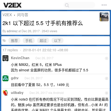
V2EX
问与答
›
2k1 以下超过 5.5 寸手机有推荐么
By
admirez
at Dec 26, 2017 · 2643 views
推荐
手机
超过
以下
17 replies
•
2018-01-01 22:02:10 +08:00
KevinChan
Dec 26, 2017
1
小米 MAX2，红米 5，红米 5Plus
因为 almost 全面屏的功劳，很多手机都超过了 5.5
gdtv
Dec 26, 2017
2
目前看中了夏普 S2，5.5 寸，1499 元
u0baby
Dec 26, 2017 via Android
3
小米 note3 在打折有券的情况下可以买到顶配，性价比算是最高
的。魅族 p6p 虽然满足要求也是台好机器，但有点...小米 A1 的
系统有优势。小米 MAX2 个头是最大的，续航也长。其实最讨