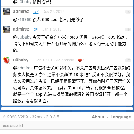
@
u0baby
多谢指导！
admirez
Dec 27, 2017
OP
15
@
x18960
骁龙 660 cpu 老人用是够了
admirez
Jan 1, 2018
OP
16
@
u0baby
今天正好京东小米 note3 优惠，6+64G 1899 搞定，
请问下如何关闭广告？有介绍的网页么？老人有一定动手能力
的。。。
u0baby
Jan 1, 2018 via Android
1
17
@
admirez
广告不会关可以不关，不关广告每天出现广告通知的
频次大概是 2 条？通常不会超过 10 条吧？反正不会很过分，我
太久没用过广告版，已经不是很清楚了。等你有时间回家帮忙关
就可以。具体怎么关，百度，关 miui 广告，有很多全套教程，
就是一个个 app 点进去找隐藏的很深的关闭按钮即可。都一个
路数，看看就明白。
© 2026 V2EX · 32ms · 3.9.8.5
About
·
Language
persona/dict