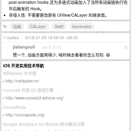
post-animation hooks 还为多链式动画加入了当所有动画链执行完
毕后触发的 Hook。
非侵入性: 不需要更改原有 UIView/CALayer 的继承类。
动画
CALayer
Swift
lsanimator
1 replies
•
2018-01-09 16:58:09 +08:00
jialiangnull
Jan 9, 2018
1
赞一个, 动画方面用得少, 啥时候去看看你怎么写的. 😆
iOS 开发实用技术导航
NSHipster 中文版
http://nshipster.cn/
›
cocos2d 开源 2D 游戏引擎
http://www.cocos2d-iphone.org/
›
CocoaPods
http://cocoapods.org/
›
Google Analytics for Mobile 统计解决方案