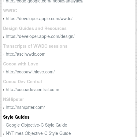
http://code.google.com/mobile/analytics/
›
WWDC
https://developer.apple.com/wwdc/
›
Design Guides and Resources
https://developer.apple.com/design/
›
Transcripts of WWDC sessions
http://asciiwwdc.com
›
Cocoa with Love
http://cocoawithlove.com/
›
Cocoa Dev Central
http://cocoadevcentral.com/
›
NSHipster
http://nshipster.com/
›
Style Guides
Google Objective-C Style Guide
›
NYTimes Objective-C Style Guide
›