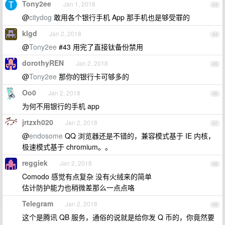
Tony2ee
Jan 1, 2018
43
@
citydog
敢用各个银行手机 App 那手机也是够受罪的
klgd
Jan 2, 2018
44
@
Tony2ee
#43 用完了直接钛备份禁用
dorothyREN
Jan 2, 2018
45
@
Tony2ee
那你的银行卡可够多的
Oo0
Jan 2, 2018
46
为何不用银行的手机 app
jrtzxh020
Jan 2, 2018
47
@
endosome
QQ 浏览器还是不错的，兼容模式基于 IE 内核，
极速模式基于 chromium。。
reggiek
Jan 2, 2018
48
Comodo 感觉有点复杂 没有火绒来的简单
估计防护能力也稍微差那么一点点咯
Telegram
Jan 2, 2018
49
这个是腾讯 QB 服务，通俗的说就是给你发 Q 币的，你竟然要