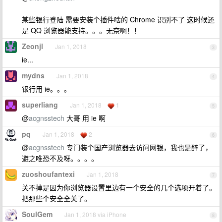
某些银行登陆 需要安装个插件啥的 Chrome 识别不了 这时候还
是 QQ 浏览器能支持。。。无奈啊！！
Zeonjl
Jan 1, 2018
3
ie...
mydns
Jan 1, 2018
4
银行用 ie。。。
superliang
Jan 1, 2018
1
5
@
acgnsstech
大哥 用 ie 啊
pq
Jan 1, 2018
2
6
@
acgnsstech
专门装个国产浏览器去访问网银，我也是醉了，
避之唯恐不及呀。。。。
zuoshoufantexi
Jan 1, 2018
7
关不掉是因为你浏览器设置里边有一个安全的几个选项开着了。
把那些个安全全关了。
SoulGem
Jan 1, 2018 via iPhone
8