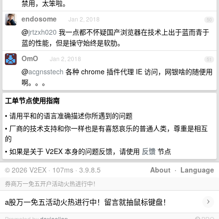
禁用，太笨啦。
endosome
Jan 2, 2018
50
@
jrtzxh020
我一点都不怀疑国产浏览器在技术上出于蓝而青于
蓝的性能，但是操守始终是软肋。
OmO
Jan 2, 2018
51
@
acgnsstech
各种 chrome 插件代理 IE 访问，网银啥的随便用
啊。。。
工单节点使用指南
• 请用平和的语言准确描述你所遇到的问题
• 厂商的技术支持和你一样也是有喜怒哀乐的普通人类，尊重是相互
的
• 如果是关于 V2EX 本身的问题反馈，请使用
反馈
节点
© 2026 V2EX · 107ms · 3.9.8.5
About
·
Language
券商万一免五开户活动火热进行中！
›
a股万一免五活动火热进行中！留言就抽鼠标键盘！
Promoted by
daxiaolian
PRO