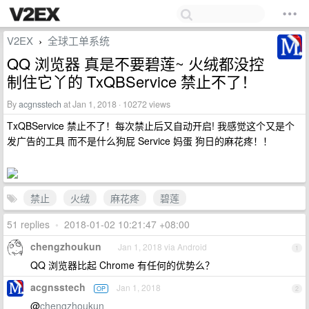
V2EX
全球工单系统
›
QQ 浏览器 真是不要碧莲~ 火绒都没控
制住它丫的 TxQBService 禁止不了！
By
acgnsstech
at Jan 1, 2018 · 10272 views
TxQBService 禁止不了！每次禁止后又自动开启! 我感觉这个又是个
发广告的工具 而不是什么狗屁 Service 妈蛋 狗日的麻花疼！！
禁止
火绒
麻花疼
碧莲
51 replies
•
2018-01-02 10:21:47 +08:00
chengzhoukun
Jan 1, 2018 via Android
1
QQ 浏览器比起 Chrome 有任何的优势么？
acgnsstech
Jan 1, 2018
OP
2
@
chengzhoukun