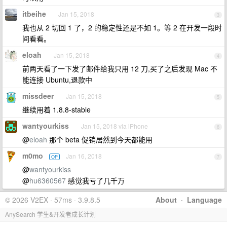
itbeihe
Jan 15, 2018
3
我也从 2 切回 1 了，2 的稳定性还是不如 1。等 2 在开发一段时
间看看。
eloah
Jan 15, 2018
4
前两天看了一下发了邮件给我只用 12 刀,买了之后发现 Mac 不
能连接 Ubuntu,退款中
missdeer
Jan 15, 2018
5
继续用着 1.8.8-stable
wantyourkiss
Jan 15, 2018 via iPhone
6
@
eloah
那个 beta 促销居然到今天都能用
m0mo
Jan 16, 2018
OP
7
@
wantyourkiss
@
hu6360567
感觉我亏了几千万
© 2026 V2EX · 57ms · 3.9.8.5
About
·
Language
AnySearch 学生&开发者成长计划