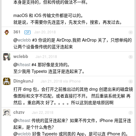
本身是支持的，但和传统的做法不一样。
macOS 和 iOS 传输文件都是可以的。
就是说，不需要你先连蓝牙，先发文件，搜索，再发过去。
361
Jan 20, 2018
OP
4
@
wclebb
#3 你说的是 AirDrop,我把 AirDrop 关了，只想单纯的
让两个设备像传统的蓝牙连起来
wclebb
Jan 21, 2018
5
@
kfteast
#4 那好像是支持的。
至少我用 Typeeto 连蓝牙是连起来了。
DingkunJ
Jan 21, 2018 via iPhone
6
打开 dmg 包，会打开之前推出过的其他 dmg 创建出来的磁盘镜
像图标和文字不匹配，或者直接打不开。 然后重装系统无解 再
然后 。重启两次 好了。。。。所以这到底是啥原因啊
chztv
Jan 22, 2018
7
@
kfteast
传统的蓝牙连起来？如果不传文件，iPhone 用蓝牙连
起来，是个什么角色？
@
wclebb
好像 Typeeto 或同类的 App，是可以连 iPhone 的。