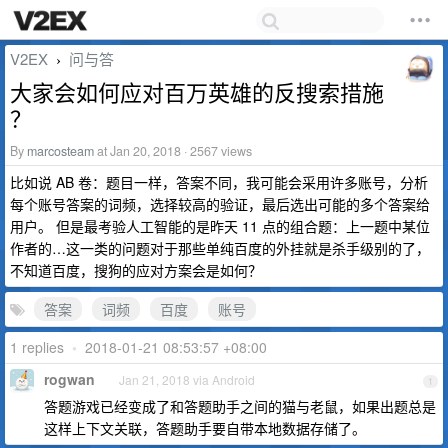
V2EX
问与答
›
大家会如何应对百万英雄的反搜索措施
？
By
marcosteam
at Jan 20, 2018 · 2567 views
比如说 AB 卷：题目一样，答案不同，我可能会采用许多账号，分析
每个账号答案的词频，选择较高的验证，最后选出可能的多个答案给
用户。 但是最考验人工智能的是昨天 11 点的组合题：上一题中某位
作者的…这一类的问题对于那些单纯百度的外挂就是杀手级别的了，
不知道百度，搜狗的应对方案会是如何？
答案
词频
百度
账号
1 replies
•
2018-01-21 08:53:57 +08:00
rogwan
Jan 21, 2018 via Android
1
答题游戏已经变成了和答题助手之间的猫与老鼠，如果出题总是
这样上下文关联，答题助手要自带本地数据存储了。