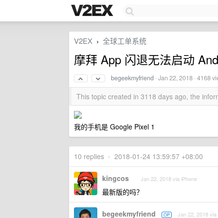
V2EX
全球工单系统
›
摩拜 App 闪退无法启动 Andro
begeekmyfriend
·
Jan 22, 2018
· 4168 v
This topic created in 3118 days ago, the inf
我的手机是 Google Pixel 1
10 replies
•
2018-01-24 13:59:57 +08:00
kingcos
Jan 22, 2018 via iPhone
最新版的吗？
begeekmyfriend
Jan 22, 2018 via
OP