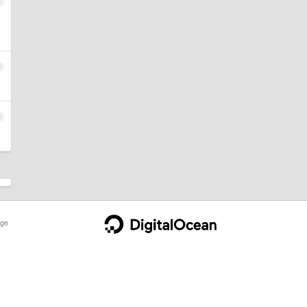
8
9
0
ge