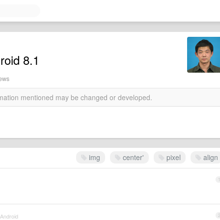
id 8.1
iews
ormation mentioned may be changed or developed.
img
center'
pixel
align
 Android