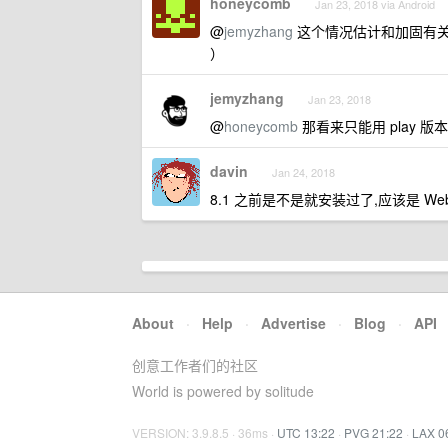
honeycomb
Jan 23, 2018 via Android
@
jemyzhang
这个情况估计和加固有关系，
）
jemyzhang
Jan 23, 2018
@
honeycomb
那看来只能用 play 版
davin
Jan 24, 2018
8.1 之前是不是就安装过了,应该是 Web
About
·
Help
·
Advertise
·
Blog
·
API
创意工作者们的社区
World is powered by solitude
VERSION: 3.9.8.5 · 36ms ·
UTC 13:22
·
PVG 21:22
·
LAX 0