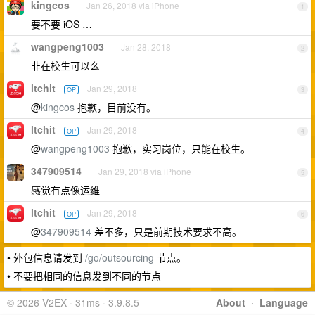
kingcos
Jan 26, 2018 via iPhone
1
要不要 iOS …
wangpeng1003
Jan 28, 2018
2
非在校生可以么
ltchit
Jan 29, 2018
OP
3
@
kingcos
抱歉，目前没有。
ltchit
Jan 29, 2018
OP
4
@
wangpeng1003
抱歉，实习岗位，只能在校生。
347909514
Jan 29, 2018 via iPhone
5
感觉有点像运维
ltchit
Jan 29, 2018
OP
6
@
347909514
差不多，只是前期技术要求不高。
• 外包信息请发到
/go/outsourcing
节点。
• 不要把相同的信息发到不同的节点
© 2026 V2EX · 31ms · 3.9.8.5
About
·
Language