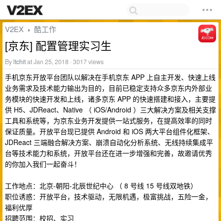
V2EX
酷工作
›
[京东] 配置管理实习生
By
ltchit
at Jan 25, 2018 · 3017 views
手机京东开放平台团队以解决在手机京东 APP 上自主开发、快速上线
业务需求及技术能力输出为目的，目前已稳定支持众多京东内外部业
务模块的快速开发和上线，诸多京东 APP 的快速搭建和接入，主要提
供 H5、JDReact、Native （ iOS/Android ）三大解决方案及相关支撑
工具和系统等，为京东业务开发提供一站式服务，在提高效率的同时
保证质量。开放平台现已提供 Android 和 iOS 两大平台组件化框架、
JDReact 三端融合解决方案、崩溃自动化分析系统、无线持续集成平
台等技术能力和系统，开放平台还在进一步增强和完善，故邀请优秀
的你加入我们一起奋斗！
工作地点：北京-朝阳-北辰世纪中心 （ 8 号线 15 号线双地铁）
职位诱惑：开放平台，技术驱动，无限机遇，极富挑战，五险一金，
福利优厚
招聘范围：校招、实习