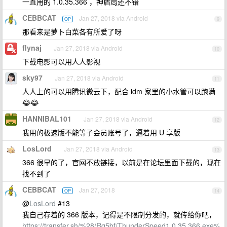
一直用的 1.0.35.366 ，神盾局还不错
CEBBCAT
Jan 27, 2018 via Android
OP
9
那看来是萝卜白菜各有所爱了呀
flynaj
Jan 27, 2018 via Android
10
下载电影可以用人人影视
sky97
Jan 27, 2018 via Android
11
人人上的可以用腾讯微云下，配合 idm 家里的小水管可以跑满
😂😂
HANNIBAL101
Jan 27, 2018 via Android
12
我用的极速版不能等子会员账号了，逼着用 U 享版
LosLord
Jan 27, 2018 via Android
13
366 很早的了，官网不放链接，以前是在论坛里面下载的，现在
找不到了
CEBBCAT
Jan 27, 2018
OP
14
@
LosLord
#13
我自己存着的 366 版本，记得是不限制分发的，就传给你吧，
https://transfer.sh/%28/Rq5bf/ThunderSpeed1.0.35.366.exe%