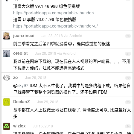
迅雷大众版 v9.1.46.998 绿色便携版
https://portableappk.com/portable-thunder/
迅雷 U 享版 v3.0.1.96 绿色便携版
https://portableappk.com/portable-thunder-u/
juanxincai
Jan 28, 2018 via Android
20
前三季看完之后第四季就没看😂，确实感觉拍的很迷
oreoiot
Jan 28, 2018 via Android
21
我以前在网站下载的，现在我在人人视频的客户端看。。。不用
下载挺方便的，注意不能选择高清格式
zo
Jan 29, 2018
22
@
sky97
IDM 太不人性化了，我看中的是多线程下载，结果他自
己就接管了我整个浏览器的操作了。还不如用 FDM
DeclanZ
Jan 29, 2018
23
基本都在人人上找微云地址在线看了, 清晰度还可以, 比度盘好太
多
wlzlcx
Jul 16, 2018
24
迅雷极速版一样会屏蔽资源，它会显示 [任务出错] 这几个字，所