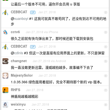
让最后一个版本不可用，逼你开会员用 u 享版
CEBBCAT
Jan 27, 2018
OP
2
@
xuanboyi
#1 这我可就真不敢苟同了，还没有到达不可用的地
步
cctv6
Jan 27, 2018 via iPhone
3
很久之前就有快鸟弹出来了，那时候还能下载到安装包
CEBBCAT
Jan 27, 2018
OP
4
@
cdlnls
#3 但这一次是直接有应用界面上的更新，不只是弹窗
changnet
Jan 27, 2018 via Android
5
我一直没敢更新迅雷。漫威越拍越多，故事编不下去了
MajestySolor
Jan 27, 2018
6
1.0.35.366 绿色版用着挺好，完全不期待那个新的 vip 版本。
RHFS
Jan 27, 2018
7
神盾局越看越精彩
weixinyu
Jan 27, 2018
8