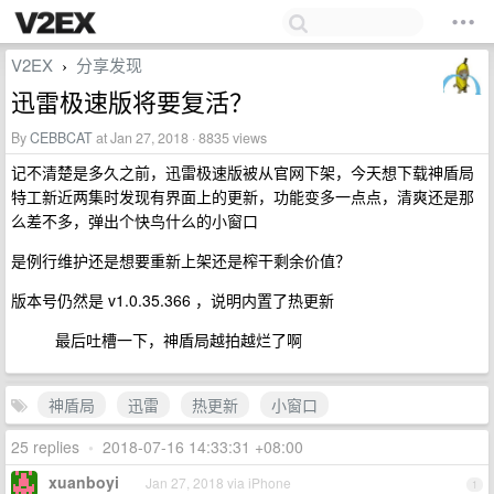
V2EX
分享发现
›
迅雷极速版将要复活？
By
CEBBCAT
at Jan 27, 2018 · 8835 views
记不清楚是多久之前，迅雷极速版被从官网下架，今天想下载神盾局
特工新近两集时发现有界面上的更新，功能变多一点点，清爽还是那
么差不多，弹出个快鸟什么的小窗口
是例行维护还是想要重新上架还是榨干剩余价值？
版本号仍然是 v1.0.35.366 ，说明内置了热更新
最后吐槽一下，神盾局越拍越烂了啊
神盾局
迅雷
热更新
小窗口
25 replies
•
2018-07-16 14:33:31 +08:00
xuanboyi
Jan 27, 2018 via iPhone
1