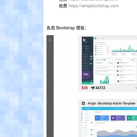
收费
https://wrapbootstrap.com
各类 Bootstrap 模板：