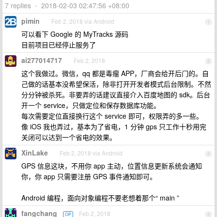
7 replies
•
2018-02-03 02:47:56 +08:00
pimin
Feb 2, 2018 via Android
1
可以看下 Google 的 MyTracks 源码
目前项目已经停止服务了
ai277014717
Feb 2, 2018
2
这个我做过。微信，qq 都是毒瘤 APP，厂商会给开后门的。自
己做的话基本没希望保活，除非打开开发者模式后台限制。不然
分分钟被杀死。非要弄的话建议直接介入百度地图的 sdk。后台
开一个 service，只做定位和保存数据库功能。
每次需要定位直接换行这个 service 即可，权限弄的多一些。
像 iOS 我也弄过，基本为了省电，1 分钟 gps 只工作十秒用完
关闭可以达到一个省电的效果。
XinLake
Feb 2, 2018 via Android
3
GPS 信息这块，不用你 app 主动，位置信息更新系统会通知
你，你 app 只需要注册 GPS 事件通知即可。
Android 编程，面向对象编程不要老想着那个“ main ”
fangchang
Feb 2, 2018
OP
4