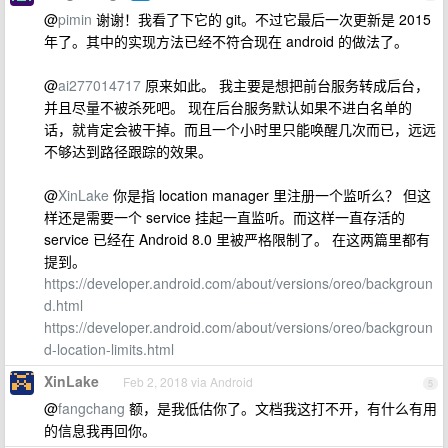
@
pimin
谢谢！我看了下它的 git。不过它最后一次更新是 2015
年了。其中的实现方法已经不符合现在 android 的做法了。
@
ai277014717
原来如此。 我主要是想把前台服务转成后台，
并且尽量不被杀死吧。 现在后台服务默认如果不进白名单的
话，就肯定会被干掉。而且一个小时里只能唤醒几次而已，远远
不够达到路径跟踪的效果。
@
XinLake
你是指 location manager 里注册一个监听么？ 但这
样还是需要一个 service 挂起一直监听。而这样一直存活的
service 已经在 Android 8.0 里被严格限制了。 在这两篇里都有
提到。
https://developer.android.com/about/versions/oreo/backgroun
d.html
https://developer.android.com/about/versions/oreo/backgroun
d-location-limits.html
XinLake
Feb 2, 2018 via Android
5
@
fangchang
额，是我低估你了。文档我这打不开，有什么有用
的信息我再回你。