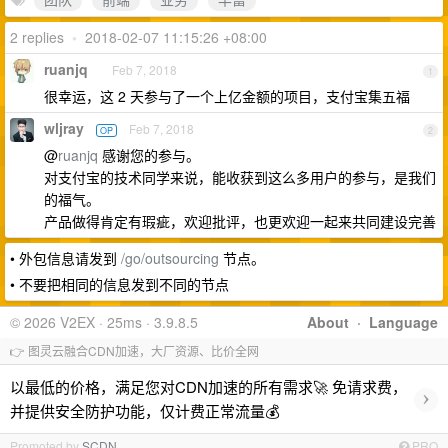
2 replies
•
2018-02-07 11:15:26 +08:00
ruanjq
Feb 7, 2018
1
很幸运，这 2 天参与了一个上亿金额的项目，支付宝集五福
wljray
Feb 7, 2018
OP
2
@
ruanjq
感谢您的参与。
对支付宝的技术同学来说，能收获到这么多用户的参与，是我们
的福气。
产品做得肯定有瑕疵，欢迎批评，也更欢迎一起来共同建设完善
• 外包信息请发到
/go/outsourcing
节点。
• 不要把相同的信息发到不同的节点
© 2026 V2EX · 25ms · 3.9.8.5
About
·
Language
👉 图灵云融合CDN加速，大厂资源、比价全网
以最低的价格，满足您对CDN加速的所有需求🚀 免请求费，
›
并提供安全防护功能，仅计费正常流量💰
Promoted by
SCDN
PRO