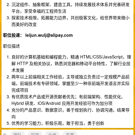
沉淀组件、抽象框架、建造工具，持续发展技术体系并完善研发
平台，享受幸福的工程师生活
探索技术极限，拓展能力边界，共创极客文化，给世界带来微小
而美好的改变
职位投递：
leijun.wulj@alipay.com
职位描述
良好的计算机基础和编程能力，精通 HTML/CSS/JavaScript，理
解 HTTP 及相关协议，熟悉浏览器和移动平台特性，了解行业技
术发展
两年以上前端相关工作经验，主导或独立负责过一定规模产品前
端，前端技术有专研领域，掌握至少一种非前端开发语言并实际
完成项目
有优质技术产品或开源贡献者优先；有前端架构、性能优化、
Hybrid 研发、iOS/Android 应用开发经验可作为加分项
充分的产品意识、数据意识，善于规划执行、协调沟通，结果导
向
优秀的学习能力，积极乐观，敢于担当，勇于创新
团队
前端
业务
丰富