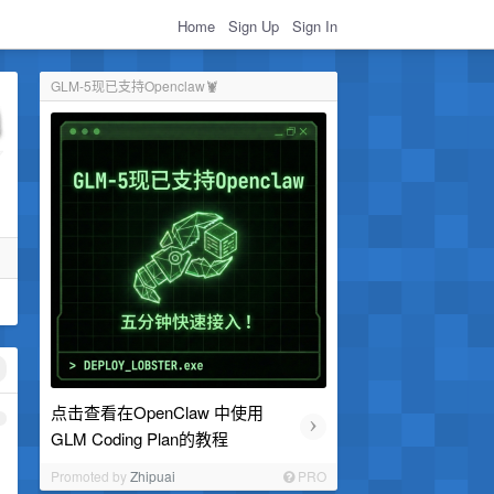
Home
Sign Up
Sign In
GLM-5现已支持Openclaw🦞
点击查看在OpenClaw 中使用
›
1
GLM Coding Plan的教程
Promoted by
Zhipuai
PRO