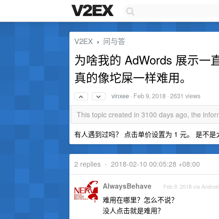
V2EX
问与答
›
为啥我的 AdWords 展示一直为
真的像坨屎一样难用。
vinxee
·
Feb 9, 2018
· 2631 views
This topic created in 3100 days ago, the inf
有人遇到过吗？ 点击单价设置为 1 元。 是不
2 replies
•
2018-02-10 00:05:28 +08:00
AlwaysBehave
Feb 9, 2018 via Androi
难用在哪里？怎么不说？
没人点击就是难用？