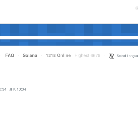
·
FAQ
·
Solana
·
1218 Online
Highest 6679
·
Select Langua
0:34
·
JFK 13:34