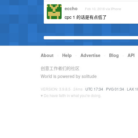
eccho
Feb 10, 2018 via iPhone
cpc 1 的话是有点低了
About
·
Help
·
Advertise
·
Blog
·
API
创意工作者们的社区
World is powered by solitude
VERSION: 3.9.8.5 · 24ms ·
UTC 17:34
·
PVG 01:34
·
LAX 1
♥ Do have faith in what you're doing.