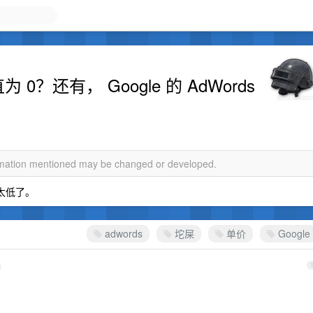
 0？还有， Google 的 AdWords
ormation mentioned may be changed or developed.
是太低了。
adwords
坨屎
单价
Google
d