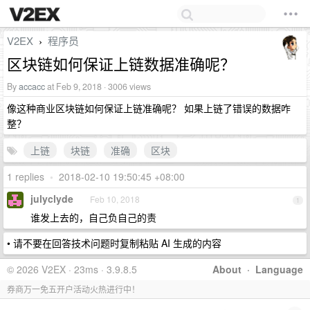
V2EX
程序员
›
区块链如何保证上链数据准确呢？
By
accacc
at Feb 9, 2018 · 3006 views
像这种商业区块链如何保证上链准确呢？ 如果上链了错误的数据咋
整？
上链
块链
准确
区块
1 replies
•
2018-02-10 19:50:45 +08:00
julyclyde
Feb 10, 2018
1
谁发上去的，自己负自己的责
• 请不要在回答技术问题时复制粘贴 AI 生成的内容
© 2026 V2EX · 23ms · 3.9.8.5
About
·
Language
券商万一免五开户活动火热进行中！