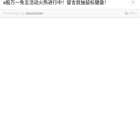
›
a股万一免五活动火热进行中！留言就抽鼠标键盘！
Promoted by
daxiaolian
PRO