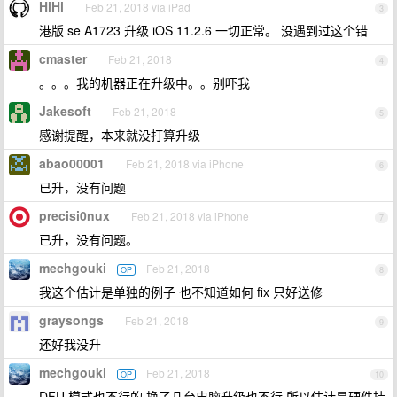
HiHi
Feb 21, 2018 via iPad
3
港版 se A1723 升级 iOS 11.2.6 一切正常。 没遇到过这个错
cmaster
Feb 21, 2018
4
。。。我的机器正在升级中。。别吓我
Jakesoft
Feb 21, 2018
5
感谢提醒，本来就没打算升级
abao00001
Feb 21, 2018 via iPhone
6
已升，没有问题
precisi0nux
Feb 21, 2018 via iPhone
7
已升，没有问题。
mechgouki
Feb 21, 2018
OP
8
我这个估计是单独的例子 也不知道如何 fix 只好送修
graysongs
Feb 21, 2018
9
还好我没升
mechgouki
Feb 21, 2018
OP
10
DFU 模式也不行的 换了几台电脑升级也不行 所以估计是硬件挂