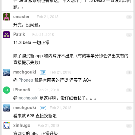
件 beta 版系统也有推送，今天刚升了 11.3 beta3 一直没出过问
题。。
cmaster
Feb 21, 2018
16
升完，没问题。
Patrik
Feb 21, 2018
17
11.3 beta 一切正常
除了购买新 app 和内购弹不出来（有的等半分钟会弹出来有的
直接提示失败）
mechgouki
Feb 21, 2018
OP
18
@
iPhone8
我是官网买的行货 还买了 AC+
iPhone8
Feb 21, 2018
19
@
mechgouki
是这样啊，没仔细看帖子。。。
mechgouki
Feb 21, 2018
OP
20
看来就 628 直接换新吧
xinhugo
Feb 21, 2018
21
官网买的 SE，正常升级