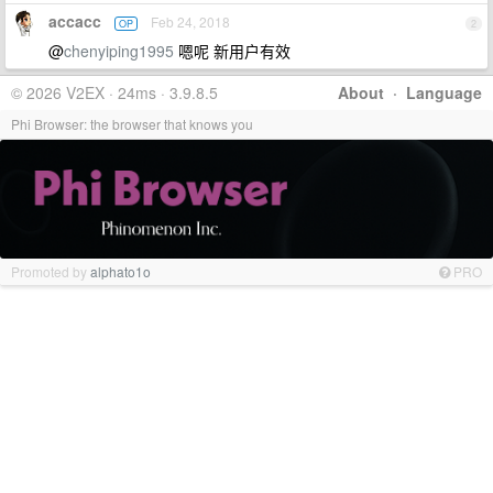
accacc
Feb 24, 2018
OP
2
@
chenyiping1995
嗯呢 新用户有效
© 2026 V2EX · 24ms · 3.9.8.5
About
·
Language
Phi Browser: the browser that knows you
Promoted by
alphato1o
PRO