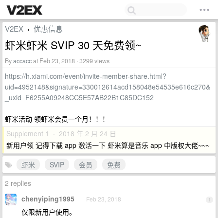
V2EX
优惠信息
›
虾米虾米 SVIP 30 天免费领~
By
accacc
at Feb 23, 2018 · 3299 views
https://h.xiami.com/event/invite-member-share.html?
uid=4952148&signature=330012614acd158048e54535e616c270&
_uxid=F6255A09248CC5E57AB22B1C85DC152
虾米活动 领虾米会员一个月！！！
Supplement 1 · 2018 年 2 月 24 日
新用户领 记得下载 app 激活一下 虾米算是音乐 app 中版权大佬~~~
虾米
SVIP
会员
免费
2 replies
chenyiping1995
Feb 23, 2018
1
仅限新用户使用。