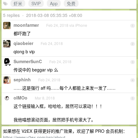
虾米
SVIP
App
免费
5 replies
•
2018-03-08 05:35:35 +08:00
moonfarmer
Feb 24, 2018 via iPhone
1
都吓跑了
qiaobeier
Feb 24, 2018
2
qiong b vip
SummerSunC
Feb 24, 2018
3
传说中的 beggar vip 么
sephinh
Feb 24, 2018
4
……这是强行 aff 吗……每个人都能上来发一发了……
oIMOo
Mar 8, 2018
5
这个链接输入框，哈哈哈，居然可以滚动！！！
我他喵想滚动页面，居然把手机号滚大了。
如果想在 V2EX 获得更好的推广效果，欢迎了解 PRO 会员机制：
https://www.v2ex.com/pro/about