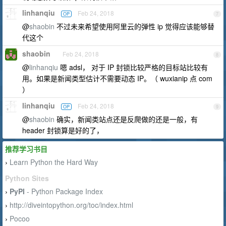
linhanqiu
Feb 24, 2018
OP
7
@
shaobin
不过未来希望使用阿里云的弹性 ip 觉得应该能够替
代这个
shaobin
Feb 24, 2018
8
@
linhanqiu
嗯 adsl， 对于 IP 封锁比较严格的目标站比较有
用。如果是新闻类型估计不需要动态 IP。（ wuxianip 点 com
）
linhanqiu
Feb 24, 2018
OP
9
@
shaobin
确实，新闻类站点还是反爬做的还是一般，有
header 封锁算是好的了，
推荐学习书目
Learn Python the Hard Way
›
Python Sites
PyPI
- Python Package Index
›
http://diveintopython.org/toc/index.html
›
Pocoo
›