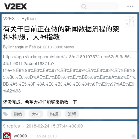
V2EX
Python
›
有关于目前正在做的新闻数据流程的架
构-构想，大神指教
By
linhanqiu
at Feb 24, 2018 · 3036 views
https://app.yinxiang.com/shard/s18/nl/18910757/1dce62a8-9a86-
4fb1-901f-2a4eef16871e?
title=%E6%96%B0%E9%97%BB%E6%99%BA%E8%83%BD%E6%9
5%B0%E6%8D%AE%E7%BB%84%E7%BB%86%E8%8A%82%E4%
BB%A5%E5%8F%8A%E6%B3%A8%E6%84%8F%E9%97%AE%E9
%A2%98
还没完成，希望大神们能够来指教一下
指教
大神
构想
流程
9 replies
•
2018-02-24 15:37:44 +08:00
w0000
Feb 24, 2018
1