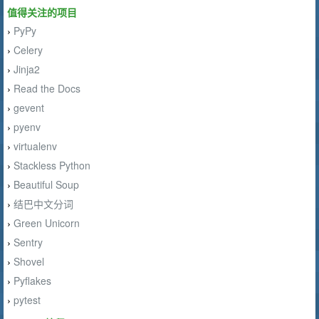
值得关注的项目
PyPy
›
Celery
›
Jinja2
›
Read the Docs
›
gevent
›
pyenv
›
virtualenv
›
Stackless Python
›
Beautiful Soup
›
结巴中文分词
›
Green Unicorn
›
Sentry
›
Shovel
›
Pyflakes
›
pytest
›