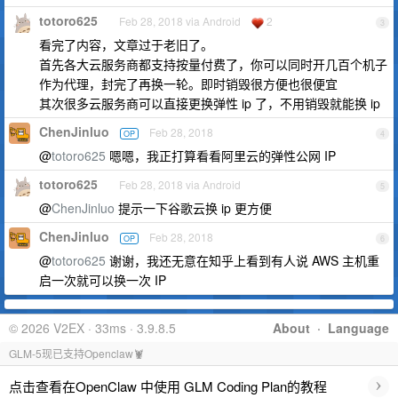
totoro625
Feb 28, 2018 via Android
2
3
看完了内容，文章过于老旧了。
首先各大云服务商都支持按量付费了，你可以同时开几百个机子
作为代理，封完了再换一轮。即时销毁很方便也很便宜
其次很多云服务商可以直接更换弹性 ip 了，不用销毁就能换 ip
ChenJinluo
Feb 28, 2018
OP
4
@
totoro625
嗯嗯，我正打算看看阿里云的弹性公网 IP
totoro625
Feb 28, 2018 via Android
5
@
ChenJinluo
提示一下谷歌云换 ip 更方便
ChenJinluo
Feb 28, 2018
OP
6
@
totoro625
谢谢，我还无意在知乎上看到有人说 AWS 主机重
启一次就可以换一次 IP
© 2026 V2EX · 33ms · 3.9.8.5
About
·
Language
GLM-5现已支持Openclaw🦞
›
点击查看在OpenClaw 中使用 GLM Coding Plan的教程