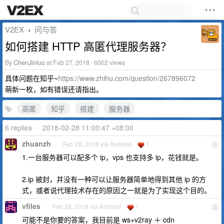
V2EX
问与答
›
如何搭建 HTTP 高匿代理服务器？
By
ChenJinluo
at Feb 27, 2018 · 6002 views
具体问题在知乎~
https://www.zhihu.com/question/267896072
萌新一枚，如有错误还请指出。
高匿
知乎
搭建
服务器
6 replies
•
2018-02-28 11:00:47 +08:00
zhuanzh
Feb 28, 2018 via Android
1
1
1.一台服务器可以配多个 ip，vps 也支持多 ip，花钱就是。
2.ip 被封，并没有一种可以让服务器简单地得到其他 ip 的方
式，或者说代理技术存在的原因之一就是为了实现这个目的。
vfiles
Feb 28, 2018 via Android
1
2
可能不是你要的答案，我目前是 ws+v2ray ＋ cdn