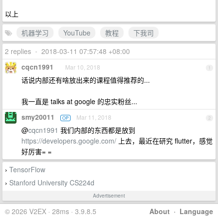
以上
机器学习
YouTube
教程
下我司
2 replies
•
2018-03-11 07:57:48 +08:00
cqcn1991
Mar 10, 2018
1
话说内部还有啥放出来的课程值得推荐的...
我一直是 talks at google 的忠实粉丝...
smy20011
Mar 11, 2018
OP
2
@
cqcn1991
我们内部的东西都是放到
https://developers.google.com/
上去，最近在研究 flutter，感觉
好厉害= =
TensorFlow
›
Stanford University CS224d
›
Advertisement
© 2026 V2EX · 28ms · 3.9.8.5
About
·
Language