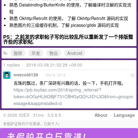
熟悉 Databinding/ButterKnife 的使用，了解编译时注解的实现流
程
熟悉 Okhttp/Retrofit 的使用， 了解 Okhttp/Retrofit 源码的实现
熟悉图片的三级缓存机制，了解 picasso/glide 源码的实现
PS：之前发的求职帖子写的比较乱所以重新发了一个排版整
齐些的求职帖.
报修
华发
物业
Android
1 replies
•
2018-03-08 21:32:28 +08:00
onecold126
Mar 8, 2018
1
吉珠的飘过，条厂深研有兴趣的话，投一下，手机打开哦。
https://job.toutiao.com/2018/spring_referral/?
token=bOGyHLblGBjF731CBHGyQQ%3D%3D&from=groupm
essage&isappinstalled=0
© 2026 V2EX · 31ms · 3.9.8.5
About
·
Language
老倔驴证券开户巨靠谱，已助千人!