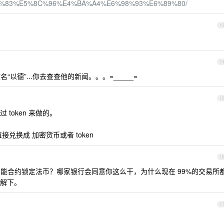
%83%E5%8C%96%E4%BA%A4%E6%98%93%E6%89%80/
1
1
文名“以德”...你去查查他的新闻。。。=_____=
1
token 来做的。
兑换成 加密货币或者 token
1
是用智能合约锁定法币？哪家银行会同意你这么干，为什么现在 99%的交易所
解下。
1