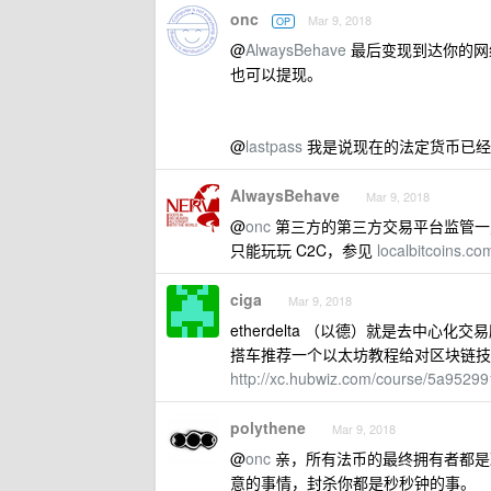
onc
Mar 9, 2018
OP
@
AlwaysBehave
最后变现到达你的网
也可以提现。
@
lastpass
我是说现在的法定货币已经
AlwaysBehave
Mar 9, 2018
@
onc
第三方的第三方交易平台监管一
只能玩玩 C2C，参见
localbitcoins.co
ciga
Mar 9, 2018
etherdelta （以德）就是去中
搭车推荐一个以太坊教程给对区块链技
http://xc.hubwiz.com/course/5a952
polythene
Mar 9, 2018
@
onc
亲，所有法币的最终拥有者都是
意的事情，封杀你都是秒秒钟的事。