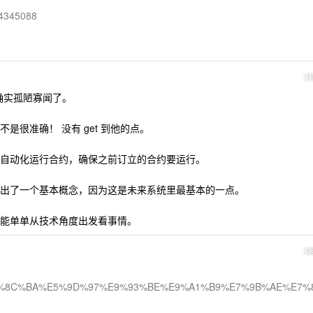
34345088
1
确实孤陋寡闻了。
是很准确！ 没有 get 到他的点。
自动化运行合约，确保之前订立的合约要运行。
出了一个基本概念，因为这是未来系统里最基本的一点。
能单单从技术角度出发看事情。
1
2/22/%E5%8C%BA%E5%9D%97%E9%93%BE%E9%A1%B9%E7%9B%AE%E7%