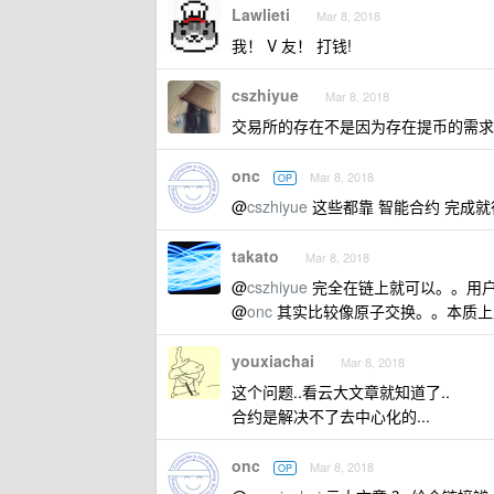
Lawlieti
Mar 8, 2018
我！ V 友！ 打钱!
cszhiyue
Mar 8, 2018
交易所的存在不是因为存在提币的需求
onc
Mar 8, 2018
OP
@
cszhiyue
这些都靠 智能合约 完成
takato
Mar 8, 2018
@
cszhiyue
完全在链上就可以。。用
@
onc
其实比较像原子交换。。本质上
youxiachai
Mar 8, 2018
这个问题..看云大文章就知道了..
合约是解决不了去中心化的...
onc
Mar 8, 2018
OP