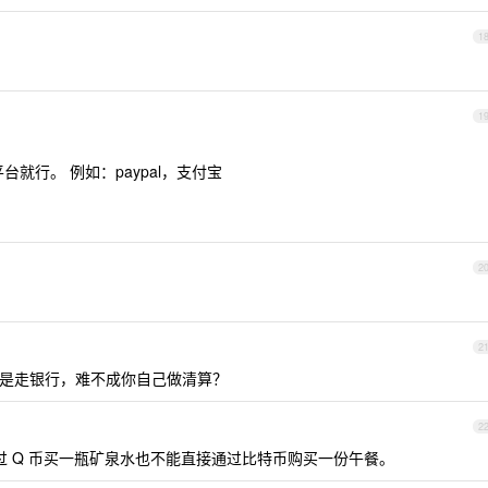
1
1
就行。 例如：paypal，支付宝
2
2
是走银行，难不成你自己做清算？
2
过 Q 币买一瓶矿泉水也不能直接通过比特币购买一份午餐。