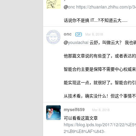
@
onc
https://zhuanlan.zhihu.com/p/
话说你不是搞 IT...?不知道云大.....
onc
Mar 8, 2018
OP
@
youxiachai
云舒，叫做云大？ 我也
他那篇文章说的有些歪了，或者表达的不
智能合约主要是保障不需要中心权威来
能实现这一点，就很好了。智能合约引
从技术看，确实没什么！但这个事情不
myself659
Mar 8, 2018
可以看看这篇文章
https://blog.ipds.top/2017/1
2%B9%E8%AF%843-