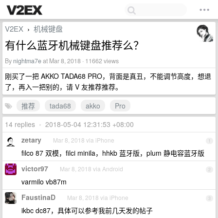
V2EX
机械键盘
›
有什么蓝牙机械键盘推荐么？
By
nightma7e
at Mar 8, 2018 · 11662 views
刚买了一把 AKKO TADA68 PRO，背面是真丑，不能调节高度，想退
了，再入一把别的，请 V 友推荐推荐。
推荐
tada68
akko
Pro
14 replies
•
2018-05-04 12:31:53 +08:00
zetary
Mar 8, 2018 via iPhone
1
filco 87 双模，filci minila，hhkb 蓝牙版，plum 静电容蓝牙版
victor97
Mar 8, 2018 via Android
2
varmilo vb87m
FaustinaD
Mar 8, 2018 via iPhone
3
ikbc dc87，具体可以参考我前几天发的帖子