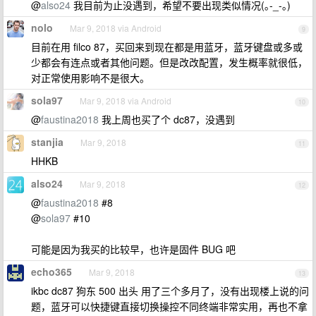
@
also24
我目前为止没遇到，希望不要出现类似情况(｡-_-｡)
nolo
Mar 9, 2018 via Android
9
目前在用 filco 87，买回来到现在都是用蓝牙，蓝牙键盘或多或
少都会有连点或者其他问题。但是改改配置，发生概率就很低，
对正常使用影响不是很大。
sola97
Mar 9, 2018 via Android
10
@
faustina2018
我上周也买了个 dc87，没遇到
stanjia
Mar 9, 2018
11
HHKB
also24
Mar 9, 2018
12
@
faustina2018
#8
@
sola97
#10
可能是因为我买的比较早，也许是固件 BUG 吧
echo365
Mar 9, 2018
13
ikbc dc87 狗东 500 出头 用了三个多月了，没有出现楼上说的问
题，蓝牙可以快捷键直接切换操控不同终端非常实用，再也不拿