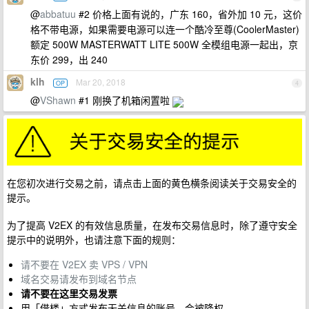
@
abbatuu
#2 价格上面有说的，广东 160，省外加 10 元，这价
格不带电源，如果需要电源可以连一个酷冷至尊(CoolerMaster)
额定 500W MASTERWATT LITE 500W 全模组电源一起出，京
东价 299，出 240
klh
Mar 20, 2018
OP
4
@
VShawn
#1 刚换了机箱闲置啦
在您初次进行交易之前，请点击上面的黄色横条阅读关于交易安全的
提示。
为了提高 V2EX 的有效信息质量，在发布交易信息时，除了遵守安全
提示中的说明外，也请注意下面的规则：
请不要在 V2EX 卖 VPS / VPN
域名交易请发布到域名节点
请不要在这里交易发票
用「借楼」方式发布无关信息的账号，会被降权