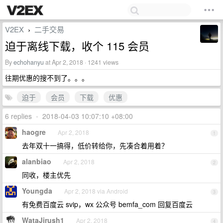
V2EX
二手交易
›
迫于离线下载，收个 115 会员
By
echohanyu
at Apr 2, 2018 · 1241 views
往期优惠的搜不到了。。。
迫于
会员
下载
优惠
6 replies
•
2018-04-03 10:07:10 +08:00
haogre
Apr 2, 2018
1
去年双十一搞得，低价转给你，先凑合着用着？
alanbiao
Apr 2, 2018
2
同收，楼主优先
Youngda
Apr 2, 2018 via Android
3
有免费百度云 svip，wx 公众号 bemfa_com 回复百度云
WataJirush1
Apr 2, 2018
4